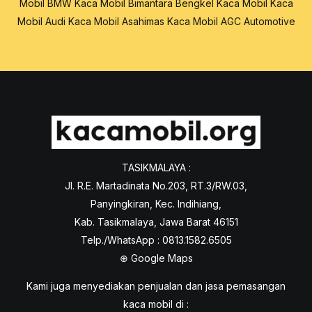
Mobil BMW
Kaca Mobil Bimantara
Bengkel Kaca Mobil
Kaca
Mobil Audi
Kaca Mobil Asahimas
Kaca Mobil AGC Automotive
TASIKMALAYA :
Jl. R.E. Martadinata No.203, RT.3/RW.03,
Panyingkiran, Kec. Indihiang,
Kab. Tasikmalaya, Jawa Barat 46151
Telp./WhatsApp : 0813.1582.6505
⊕
Google Maps
Kami juga menyediakan penjualan dan jasa pemasangan
kaca mobil di :