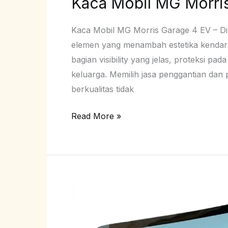
Kaca Mobil MG Morri
Kaca Mobil MG Morris Garage 4 EV – Di 
elemen yang menambah estetika kendara
bagian visibility yang jelas, proteksi p
keluarga. Memilih jasa penggantian da
berkualitas tidak
Read More »
Kaca
Samping
MG