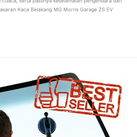
ada cuaca, serta pastinya keselamatan pengendara dan
emasaran Kaca Belakang MG Morris Garage ZS EV