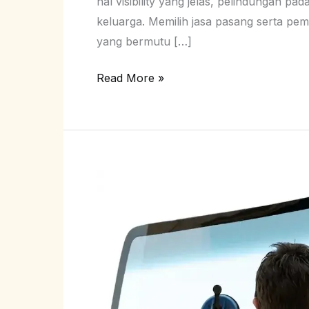
hal visibility yang jelas, pelindungan p
keluarga. Memilih jasa pasang serta p
yang bermutu […]
Read More »
Kaca
Mobil
MG
Morris
Garage
4
EV