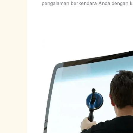
pengalaman berkendara Anda dengan ka
Kaca
Belakang
MG
Morris
Garage
ZS
EV