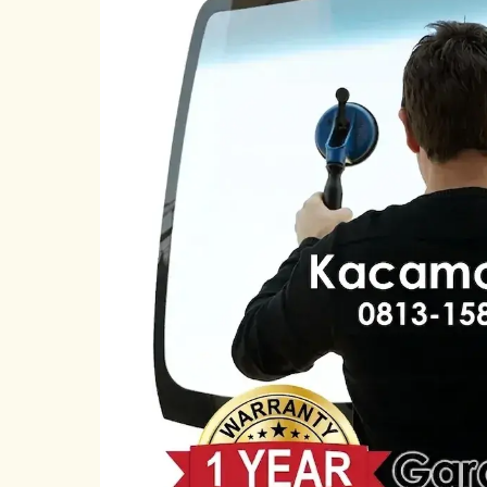
Morris
Garage
HS