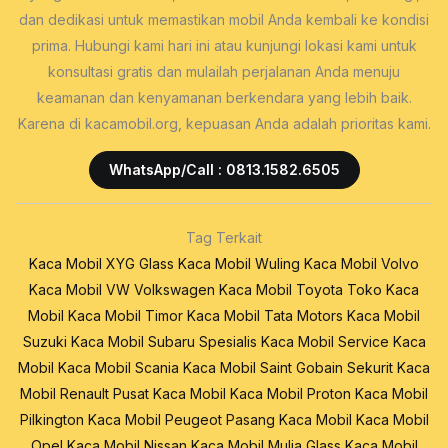
dan dedikasi untuk memastikan mobil Anda kembali ke kondisi
prima. Hubungi kami hari ini atau kunjungi lokasi kami untuk
konsultasi gratis dan mulailah perjalanan Anda menuju
keamanan dan kenyamanan berkendara yang lebih baik.
Karena di kacamobil.org, kepuasan Anda adalah prioritas kami.
WhatsApp/Call : 0813.1582.6505
Tag Terkait
Kaca Mobil XYG Glass
Kaca Mobil Wuling
Kaca Mobil Volvo
Kaca Mobil VW Volkswagen
Kaca Mobil Toyota
Toko Kaca
Mobil
Kaca Mobil Timor
Kaca Mobil Tata Motors
Kaca Mobil
Suzuki
Kaca Mobil Subaru
Spesialis Kaca Mobil
Service Kaca
Mobil
Kaca Mobil Scania
Kaca Mobil Saint Gobain Sekurit
Kaca
Mobil Renault
Pusat Kaca Mobil
Kaca Mobil Proton
Kaca Mobil
Pilkington
Kaca Mobil Peugeot
Pasang Kaca Mobil
Kaca Mobil
Opel
Kaca Mobil Nissan
Kaca Mobil Mulia Glass
Kaca Mobil