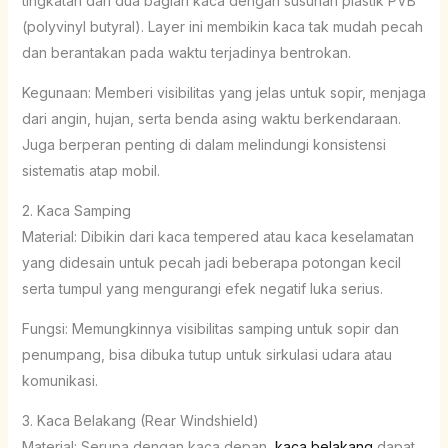
tingkatan dari dua bagian kaca dengan susunan plastik PVB
(polyvinyl butyral). Layer ini membikin kaca tak mudah pecah
dan berantakan pada waktu terjadinya bentrokan.
Kegunaan: Memberi visibilitas yang jelas untuk sopir, menjaga
dari angin, hujan, serta benda asing waktu berkendaraan.
Juga berperan penting di dalam melindungi konsistensi
sistematis atap mobil.
2. Kaca Samping
Material: Dibikin dari kaca tempered atau kaca keselamatan
yang didesain untuk pecah jadi beberapa potongan kecil
serta tumpul yang mengurangi efek negatif luka serius.
Fungsi: Memungkinnya visibilitas samping untuk sopir dan
penumpang, bisa dibuka tutup untuk sirkulasi udara atau
komunikasi.
3. Kaca Belakang (Rear Windshield)
Material: Serupa dengan kaca depan,
kaca belakang
dapat