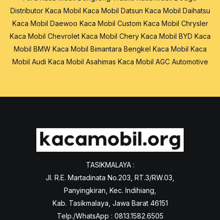
Distributor Kaca Mobil
Kaca Mobil Datsun
Kaca Mobil Daihatsu
Kaca Mobil Daewoo
Kaca Mobil Custom
Kaca Mobil Chrysler
Kaca Mobil Chevrolet
Kaca Mobil Chery
Kaca Mobil BYD
Kaca
Mobil BMW
Kaca Mobil Bimantara
Bengkel Kaca Mobil
Kaca
Mobil Audi
Kaca Mobil Asahimas
Kaca Mobil AGC Automotive
TASIKMALAYA :
Jl. R.E. Martadinata No.203, RT.3/RW.03,
Panyingkiran, Kec. Indihiang,
Kab. Tasikmalaya, Jawa Barat 46151
Telp./WhatsApp : 0813.1582.6505