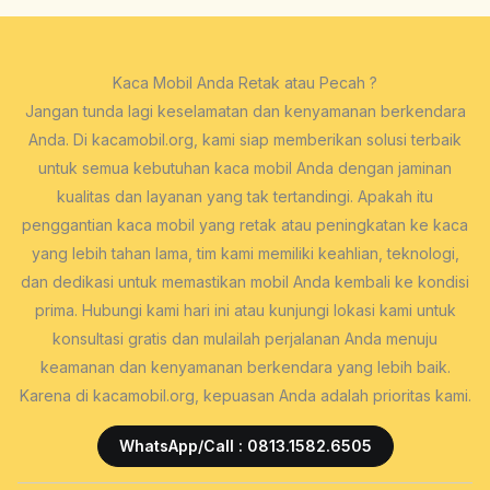
Kaca Mobil Anda Retak atau Pecah ?
Jangan tunda lagi keselamatan dan kenyamanan berkendara
Anda. Di kacamobil.org, kami siap memberikan solusi terbaik
untuk semua kebutuhan kaca mobil Anda dengan jaminan
kualitas dan layanan yang tak tertandingi. Apakah itu
penggantian kaca mobil yang retak atau peningkatan ke kaca
yang lebih tahan lama, tim kami memiliki keahlian, teknologi,
dan dedikasi untuk memastikan mobil Anda kembali ke kondisi
prima. Hubungi kami hari ini atau kunjungi lokasi kami untuk
konsultasi gratis dan mulailah perjalanan Anda menuju
keamanan dan kenyamanan berkendara yang lebih baik.
Karena di kacamobil.org, kepuasan Anda adalah prioritas kami.
WhatsApp/Call : 0813.1582.6505