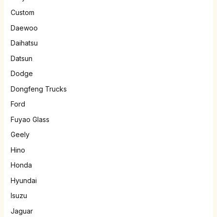
Custom
Daewoo
Daihatsu
Datsun
Dodge
Dongfeng Trucks
Ford
Fuyao Glass
Geely
Hino
Honda
Hyundai
Isuzu
Jaguar