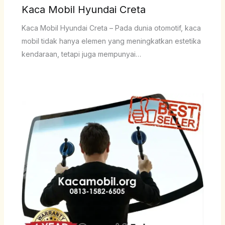
Kaca Mobil Hyundai Creta
Kaca Mobil Hyundai Creta – Pada dunia otomotif, kaca
mobil tidak hanya elemen yang meningkatkan estetika
kendaraan, tetapi juga mempunyai…