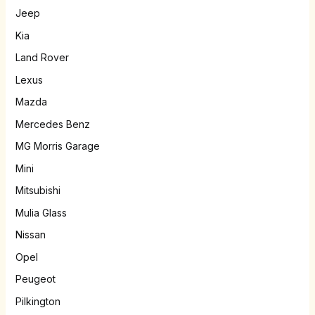
Jeep
Kia
Land Rover
Lexus
Mazda
Mercedes Benz
MG Morris Garage
Mini
Mitsubishi
Mulia Glass
Nissan
Opel
Peugeot
Pilkington