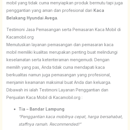
mobil yang tidak cuma menyiapkan produk bermutu tapi juga
penggantian yang aman dan profesional dari
Kaca
Belakang Hyundai Avega
.
Testimoni Jasa Pemasangan serta Pemasaran Kaca Mobil di
Kacamobil.org
Memutuskan layanan pemasangan dan pemasaran kaca
mobil memiliki kualitas merupakan penting buat melindungi
keselamatan serta ketenteraman mengemudi. Dengan
memilih yang pas, Anda tidak cuma mendapati kaca
berkualitas namun juga pemasangan yang profesional,
menjamin keamanan maksimal buat Anda dan keluarga.
Dibawah ini ialah Testimoni Layanan Penggantian dan
Penjualan Kaca Mobil di Kacamobil.org :
Tia – Bandar Lampung
“Penggantian kaca mobilnya cepat, harga bersahabat,
staffnya ramah. Recommended!”