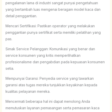
pengalaman lama di industri sangat punyai pengetahuan
yang bertambah luas mengenai beragam model kaca dan
detail penggantian.
Mencari Sertifikasi: Pastikan operator yang melakukan
penggantian punya sertifikat serta memiliki pelatihan yang
pas.
Simak Service Pelanggan: Komunikasi yang benar dan
service konsumen yang kritis memperlihatkan
profesionalisme dan pengabdian pada kepuasan konsumen
setia.
Mempunyai Garansi: Penyedia service yang tawarkan
garansi atas tugas mereka tunjukkan keyakinan kepada
kualitas pelayanan mereka.
Mencermati beberapa hal ini dapat menolong Anda
memutuskan layanan pemasangan serta pemasaran kaca