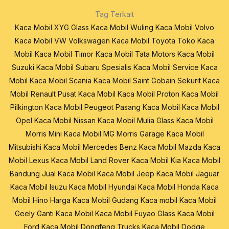
Tag Terkait
Kaca Mobil XYG Glass
Kaca Mobil Wuling
Kaca Mobil Volvo
Kaca Mobil VW Volkswagen
Kaca Mobil Toyota
Toko Kaca
Mobil
Kaca Mobil Timor
Kaca Mobil Tata Motors
Kaca Mobil
Suzuki
Kaca Mobil Subaru
Spesialis Kaca Mobil
Service Kaca
Mobil
Kaca Mobil Scania
Kaca Mobil Saint Gobain Sekurit
Kaca
Mobil Renault
Pusat Kaca Mobil
Kaca Mobil Proton
Kaca Mobil
Pilkington
Kaca Mobil Peugeot
Pasang Kaca Mobil
Kaca Mobil
Opel
Kaca Mobil Nissan
Kaca Mobil Mulia Glass
Kaca Mobil
Morris Mini
Kaca Mobil MG Morris Garage
Kaca Mobil
Mitsubishi
Kaca Mobil Mercedes Benz
Kaca Mobil Mazda
Kaca
Mobil Lexus
Kaca Mobil Land Rover
Kaca Mobil Kia
Kaca Mobil
Bandung
Jual Kaca Mobil
Kaca Mobil Jeep
Kaca Mobil Jaguar
Kaca Mobil Isuzu
Kaca Mobil Hyundai
Kaca Mobil Honda
Kaca
Mobil Hino
Harga Kaca Mobil
Gudang Kaca mobil
Kaca Mobil
Geely
Ganti Kaca Mobil
Kaca Mobil Fuyao Glass
Kaca Mobil
Ford
Kaca Mobil Dongfeng Trucks
Kaca Mobil Dodge