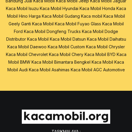
Bandung
Jual Kaca Mobil
Kaca Mobil Jeep
Kaca Mobil Jaguar
Kaca Mobil Isuzu
Kaca Mobil Hyundai
Kaca Mobil Honda
Kaca
Mobil Hino
Harga Kaca Mobil
Gudang Kaca mobil
Kaca Mobil
Geely
Ganti Kaca Mobil
Kaca Mobil Fuyao Glass
Kaca Mobil
Ford
Kaca Mobil Dongfeng Trucks
Kaca Mobil Dodge
Distributor Kaca Mobil
Kaca Mobil Datsun
Kaca Mobil Daihatsu
Kaca Mobil Daewoo
Kaca Mobil Custom
Kaca Mobil Chrysler
Kaca Mobil Chevrolet
Kaca Mobil Chery
Kaca Mobil BYD
Kaca
Mobil BMW
Kaca Mobil Bimantara
Bengkel Kaca Mobil
Kaca
Mobil Audi
Kaca Mobil Asahimas
Kaca Mobil AGC Automotive
TASIKMALAYA :