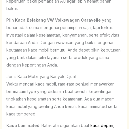
keperluan bakal pemakaian AC agar lebih hemat bahan
bakar.
Pilih
Kaca Belakang VW Volkswagen Caravelle
yang
benar tidak cuma mengenai penampilan saja, tapi terkait
investasi dalam keselamatan, kenyamanan, serta efektivitas
kendaraan Anda. Dengan wawasan yang baik mengenai
keutamaan kaca mobil bermutu, Anda dapat bikin keputusan
yang baik dalam pilih layanan serta produk yang sama
dengan kepentingan Anda.
Jenis Kaca Mobil yang Banyak Dijual
Waktu mencari kaca mobil, rata-rata penjual menawarkan
bermacam type yang didesain buat penuhi kepentingan
tingkatkan keselamatan serta keamanan. Ada dua macam
kaca mobil yang penting Anda kenali: kaca laminated serta
kaca tempered.
Kaca Laminated
: Rata-rata digunakan buat
kaca depan
,