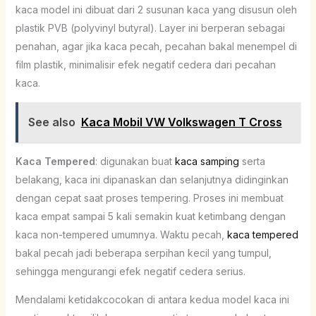
kaca model ini dibuat dari 2 susunan kaca yang disusun oleh
plastik PVB (polyvinyl butyral). Layer ini berperan sebagai
penahan, agar jika kaca pecah, pecahan bakal menempel di
film plastik, minimalisir efek negatif cedera dari pecahan
kaca.
See also
Kaca Mobil VW Volkswagen T Cross
Kaca Tempered
: digunakan buat
kaca samping
serta
belakang, kaca ini dipanaskan dan selanjutnya didinginkan
dengan cepat saat proses tempering. Proses ini membuat
kaca empat sampai 5 kali semakin kuat ketimbang dengan
kaca non-tempered umumnya. Waktu pecah,
kaca tempered
bakal pecah jadi beberapa serpihan kecil yang tumpul,
sehingga mengurangi efek negatif cedera serius.
Mendalami ketidakcocokan di antara kedua model kaca ini