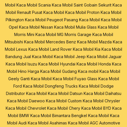
Mobil
Kaca Mobil Scania
Kaca Mobil Saint Gobain Sekurit
Kaca
Mobil Renault
Pusat Kaca Mobil
Kaca Mobil Proton
Kaca Mobil
Pilkington
Kaca Mobil Peugeot
Pasang Kaca Mobil
Kaca Mobil
Opel
Kaca Mobil Nissan
Kaca Mobil Mulia Glass
Kaca Mobil
Morris Mini
Kaca Mobil MG Morris Garage
Kaca Mobil
Mitsubishi
Kaca Mobil Mercedes Benz
Kaca Mobil Mazda
Kaca
Mobil Lexus
Kaca Mobil Land Rover
Kaca Mobil Kia
Kaca Mobil
Bandung
Jual Kaca Mobil
Kaca Mobil Jeep
Kaca Mobil Jaguar
Kaca Mobil Isuzu
Kaca Mobil Hyundai
Kaca Mobil Honda
Kaca
Mobil Hino
Harga Kaca Mobil
Gudang Kaca mobil
Kaca Mobil
Geely
Ganti Kaca Mobil
Kaca Mobil Fuyao Glass
Kaca Mobil
Ford
Kaca Mobil Dongfeng Trucks
Kaca Mobil Dodge
Distributor Kaca Mobil
Kaca Mobil Datsun
Kaca Mobil Daihatsu
Kaca Mobil Daewoo
Kaca Mobil Custom
Kaca Mobil Chrysler
Kaca Mobil Chevrolet
Kaca Mobil Chery
Kaca Mobil BYD
Kaca
Mobil BMW
Kaca Mobil Bimantara
Bengkel Kaca Mobil
Kaca
Mobil Audi
Kaca Mobil Asahimas
Kaca Mobil AGC Automotive