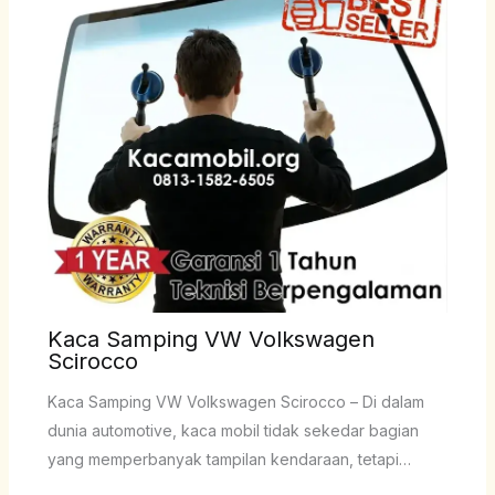
Kaca Samping VW Volkswagen
Scirocco
Kaca Samping VW Volkswagen Scirocco – Di dalam
dunia automotive, kaca mobil tidak sekedar bagian
yang memperbanyak tampilan kendaraan, tetapi…