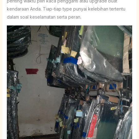
penting waktu pilih kaca pengganti atau upgrade buat
kendaraan Anda. Tiap-tiap type punyai kelebihan tertentu
dalam soal keselamatan serta peran.