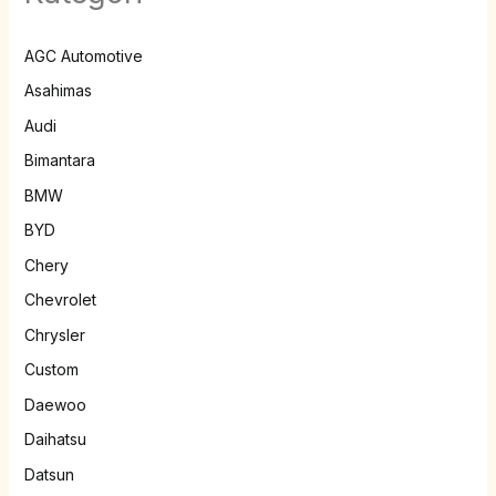
AGC Automotive
Asahimas
Audi
Bimantara
BMW
BYD
Chery
Chevrolet
Chrysler
Custom
Daewoo
Daihatsu
Datsun