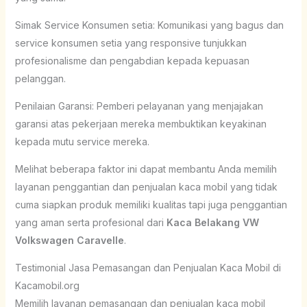
Simak Service Konsumen setia: Komunikasi yang bagus dan
service konsumen setia yang responsive tunjukkan
profesionalisme dan pengabdian kepada kepuasan
pelanggan.
Penilaian Garansi: Pemberi pelayanan yang menjajakan
garansi atas pekerjaan mereka membuktikan keyakinan
kepada mutu service mereka.
Melihat beberapa faktor ini dapat membantu Anda memilih
layanan penggantian dan penjualan kaca mobil yang tidak
cuma siapkan produk memiliki kualitas tapi juga penggantian
yang aman serta profesional dari
Kaca Belakang VW
Volkswagen Caravelle
.
Testimonial Jasa Pemasangan dan Penjualan Kaca Mobil di
Kacamobil.org
Memilih layanan pemasangan dan penjualan kaca mobil