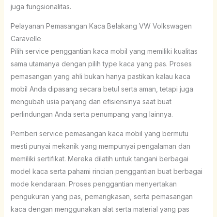
juga fungsionalitas.
Pelayanan Pemasangan Kaca Belakang VW Volkswagen
Caravelle
Pilih service penggantian kaca mobil yang memiliki kualitas
sama utamanya dengan pilih type kaca yang pas. Proses
pemasangan yang ahli bukan hanya pastikan kalau kaca
mobil Anda dipasang secara betul serta aman, tetapi juga
mengubah usia panjang dan efisiensinya saat buat
perlindungan Anda serta penumpang yang lainnya.
Pemberi service pemasangan kaca mobil yang bermutu
mesti punyai mekanik yang mempunyai pengalaman dan
memiliki sertifikat. Mereka dilatih untuk tangani berbagai
model kaca serta pahami rincian penggantian buat berbagai
mode kendaraan. Proses penggantian menyertakan
pengukuran yang pas, pemangkasan, serta pemasangan
kaca dengan menggunakan alat serta material yang pas