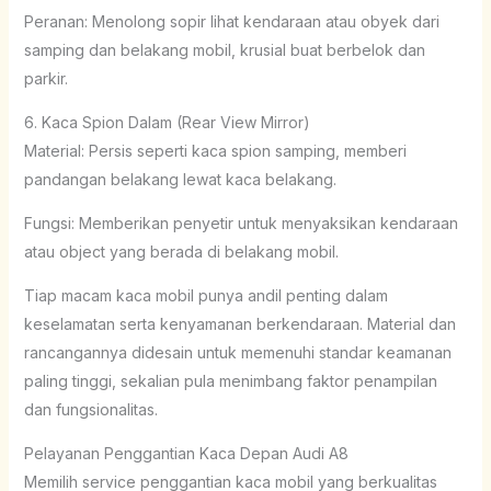
Peranan: Menolong sopir lihat kendaraan atau obyek dari
samping dan belakang mobil, krusial buat berbelok dan
parkir.
6. Kaca Spion Dalam (Rear View Mirror)
Material: Persis seperti kaca spion samping, memberi
pandangan belakang lewat kaca belakang.
Fungsi: Memberikan penyetir untuk menyaksikan kendaraan
atau object yang berada di belakang mobil.
Tiap macam kaca mobil punya andil penting dalam
keselamatan serta kenyamanan berkendaraan. Material dan
rancangannya didesain untuk memenuhi standar keamanan
paling tinggi, sekalian pula menimbang faktor penampilan
dan fungsionalitas.
Pelayanan Penggantian Kaca Depan Audi A8
Memilih service penggantian kaca mobil yang berkualitas