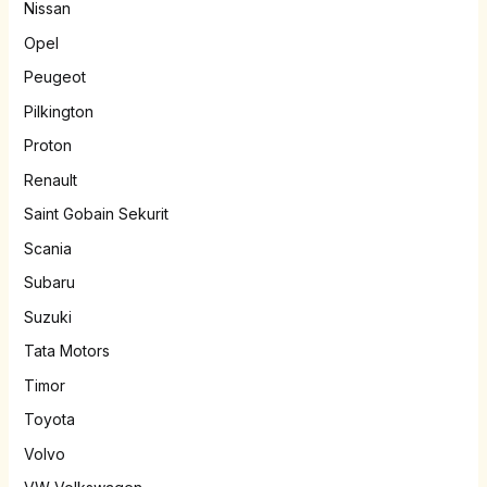
Nissan
Opel
Peugeot
Pilkington
Proton
Renault
Saint Gobain Sekurit
Scania
Subaru
Suzuki
Tata Motors
Timor
Toyota
Volvo