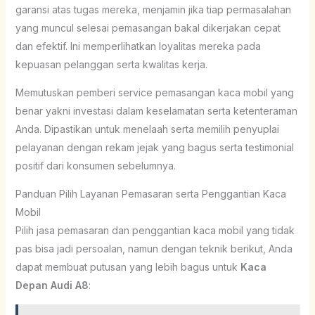
garansi atas tugas mereka, menjamin jika tiap permasalahan
yang muncul selesai pemasangan bakal dikerjakan cepat
dan efektif. Ini memperlihatkan loyalitas mereka pada
kepuasan pelanggan serta kwalitas kerja.
Memutuskan pemberi service pemasangan kaca mobil yang
benar yakni investasi dalam keselamatan serta ketenteraman
Anda. Dipastikan untuk menelaah serta memilih penyuplai
pelayanan dengan rekam jejak yang bagus serta testimonial
positif dari konsumen sebelumnya.
Panduan Pilih Layanan Pemasaran serta Penggantian Kaca
Mobil
Pilih jasa pemasaran dan penggantian kaca mobil yang tidak
pas bisa jadi persoalan, namun dengan teknik berikut, Anda
dapat membuat putusan yang lebih bagus untuk
Kaca
Depan Audi A8
: