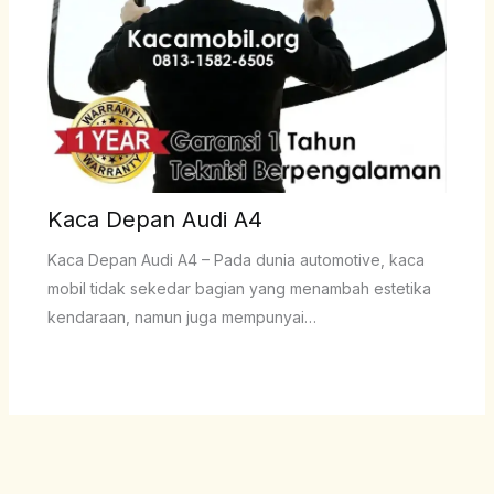
Kaca Depan Audi A4
Kaca Depan Audi A4 – Pada dunia automotive, kaca
mobil tidak sekedar bagian yang menambah estetika
kendaraan, namun juga mempunyai…