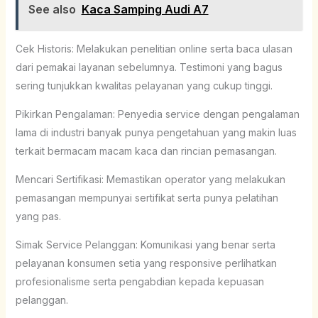
See also
Kaca Samping Audi A7
Cek Historis: Melakukan penelitian online serta baca ulasan
dari pemakai layanan sebelumnya. Testimoni yang bagus
sering tunjukkan kwalitas pelayanan yang cukup tinggi.
Pikirkan Pengalaman: Penyedia service dengan pengalaman
lama di industri banyak punya pengetahuan yang makin luas
terkait bermacam macam kaca dan rincian pemasangan.
Mencari Sertifikasi: Memastikan operator yang melakukan
pemasangan mempunyai sertifikat serta punya pelatihan
yang pas.
Simak Service Pelanggan: Komunikasi yang benar serta
pelayanan konsumen setia yang responsive perlihatkan
profesionalisme serta pengabdian kepada kepuasan
pelanggan.