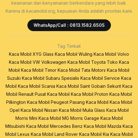
keamanan dan kenyamanan berkendara yang lebih baik.
Karena di kacamobil.org, kepuasan Anda adalah prioritas kami.
WhatsApp/Call : 0813.1582.6505
Tag Terkait
Kaca Mobil XYG Glass
Kaca Mobil Wuling
Kaca Mobil Volvo
Kaca Mobil VW Volkswagen
Kaca Mobil Toyota
Toko Kaca
Mobil
Kaca Mobil Timor
Kaca Mobil Tata Motors
Kaca Mobil
Suzuki
Kaca Mobil Subaru
Spesialis Kaca Mobil
Service Kaca
Mobil
Kaca Mobil Scania
Kaca Mobil Saint Gobain Sekurit
Kaca
Mobil Renault
Pusat Kaca Mobil
Kaca Mobil Proton
Kaca Mobil
Pilkington
Kaca Mobil Peugeot
Pasang Kaca Mobil
Kaca Mobil
Opel
Kaca Mobil Nissan
Kaca Mobil Mulia Glass
Kaca Mobil
Morris Mini
Kaca Mobil MG Morris Garage
Kaca Mobil
Mitsubishi
Kaca Mobil Mercedes Benz
Kaca Mobil Mazda
Kaca
Mobil Lexus
Kaca Mobil Land Rover
Kaca Mobil Kia
Kaca Mobil