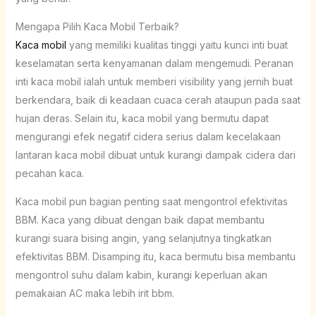
Mengapa Pilih Kaca Mobil Terbaik?
Kaca mobil
yang memiliki kualitas tinggi yaitu kunci inti buat
keselamatan serta kenyamanan dalam mengemudi. Peranan
inti kaca mobil ialah untuk memberi visibility yang jernih buat
berkendara, baik di keadaan cuaca cerah ataupun pada saat
hujan deras. Selain itu, kaca mobil yang bermutu dapat
mengurangi efek negatif cidera serius dalam kecelakaan
lantaran kaca mobil dibuat untuk kurangi dampak cidera dari
pecahan kaca.
Kaca mobil pun bagian penting saat mengontrol efektivitas
BBM. Kaca yang dibuat dengan baik dapat membantu
kurangi suara bising angin, yang selanjutnya tingkatkan
efektivitas BBM. Disamping itu, kaca bermutu bisa membantu
mengontrol suhu dalam kabin, kurangi keperluan akan
pemakaian AC maka lebih irit bbm.