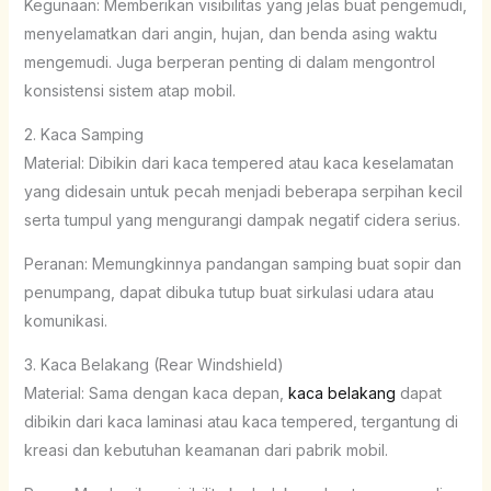
Kegunaan: Memberikan visibilitas yang jelas buat pengemudi,
menyelamatkan dari angin, hujan, dan benda asing waktu
mengemudi. Juga berperan penting di dalam mengontrol
konsistensi sistem atap mobil.
2. Kaca Samping
Material: Dibikin dari kaca tempered atau kaca keselamatan
yang didesain untuk pecah menjadi beberapa serpihan kecil
serta tumpul yang mengurangi dampak negatif cidera serius.
Peranan: Memungkinnya pandangan samping buat sopir dan
penumpang, dapat dibuka tutup buat sirkulasi udara atau
komunikasi.
3. Kaca Belakang (Rear Windshield)
Material: Sama dengan kaca depan,
kaca belakang
dapat
dibikin dari kaca laminasi atau kaca tempered, tergantung di
kreasi dan kebutuhan keamanan dari pabrik mobil.