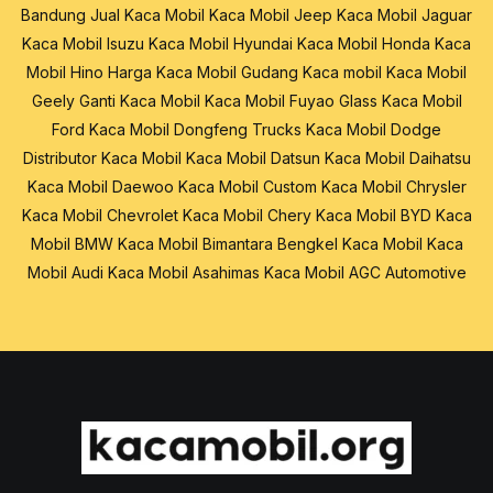
Bandung
Jual Kaca Mobil
Kaca Mobil Jeep
Kaca Mobil Jaguar
Kaca Mobil Isuzu
Kaca Mobil Hyundai
Kaca Mobil Honda
Kaca
Mobil Hino
Harga Kaca Mobil
Gudang Kaca mobil
Kaca Mobil
Geely
Ganti Kaca Mobil
Kaca Mobil Fuyao Glass
Kaca Mobil
Ford
Kaca Mobil Dongfeng Trucks
Kaca Mobil Dodge
Distributor Kaca Mobil
Kaca Mobil Datsun
Kaca Mobil Daihatsu
Kaca Mobil Daewoo
Kaca Mobil Custom
Kaca Mobil Chrysler
Kaca Mobil Chevrolet
Kaca Mobil Chery
Kaca Mobil BYD
Kaca
Mobil BMW
Kaca Mobil Bimantara
Bengkel Kaca Mobil
Kaca
Mobil Audi
Kaca Mobil Asahimas
Kaca Mobil AGC Automotive