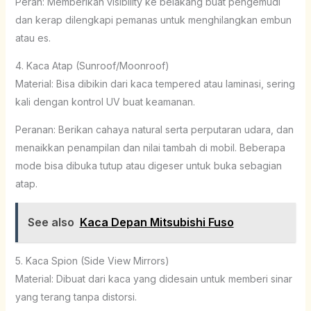
Peran: Memberikan visibility ke belakang buat pengemudi
dan kerap dilengkapi pemanas untuk menghilangkan embun
atau es.
4. Kaca Atap (Sunroof/Moonroof)
Material: Bisa dibikin dari kaca tempered atau laminasi, sering
kali dengan kontrol UV buat keamanan.
Peranan: Berikan cahaya natural serta perputaran udara, dan
menaikkan penampilan dan nilai tambah di mobil. Beberapa
mode bisa dibuka tutup atau digeser untuk buka sebagian
atap.
See also
Kaca Depan Mitsubishi Fuso
5. Kaca Spion (Side View Mirrors)
Material: Dibuat dari kaca yang didesain untuk memberi sinar
yang terang tanpa distorsi.