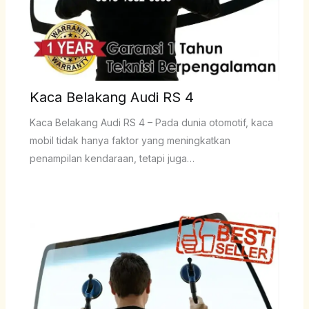
Kaca Belakang Audi RS 4
Kaca Belakang Audi RS 4 – Pada dunia otomotif, kaca
mobil tidak hanya faktor yang meningkatkan
penampilan kendaraan, tetapi juga…