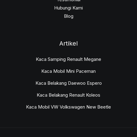
Hubungi Kami
Blog
Artikel
Kaca Samping Renault Megane
Kaca Mobil Mini Paceman
Kaca Belakang Daewoo Espero
Kaca Belakang Renault Koleos
Kaca Mobil VW Volkswagen New Beetle