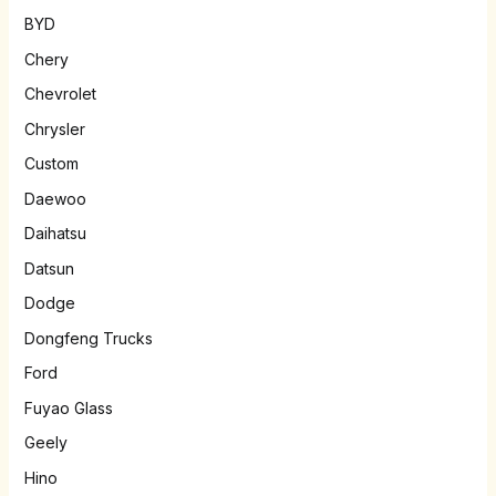
BYD
Chery
Chevrolet
Chrysler
Custom
Daewoo
Daihatsu
Datsun
Dodge
Dongfeng Trucks
Ford
Fuyao Glass
Geely
Hino