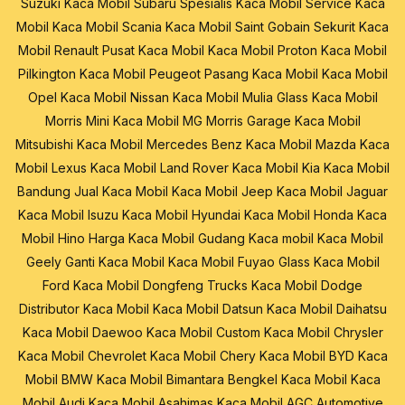
Suzuki
Kaca Mobil Subaru
Spesialis Kaca Mobil
Service Kaca
Mobil
Kaca Mobil Scania
Kaca Mobil Saint Gobain Sekurit
Kaca
Mobil Renault
Pusat Kaca Mobil
Kaca Mobil Proton
Kaca Mobil
Pilkington
Kaca Mobil Peugeot
Pasang Kaca Mobil
Kaca Mobil
Opel
Kaca Mobil Nissan
Kaca Mobil Mulia Glass
Kaca Mobil
Morris Mini
Kaca Mobil MG Morris Garage
Kaca Mobil
Mitsubishi
Kaca Mobil Mercedes Benz
Kaca Mobil Mazda
Kaca
Mobil Lexus
Kaca Mobil Land Rover
Kaca Mobil Kia
Kaca Mobil
Bandung
Jual Kaca Mobil
Kaca Mobil Jeep
Kaca Mobil Jaguar
Kaca Mobil Isuzu
Kaca Mobil Hyundai
Kaca Mobil Honda
Kaca
Mobil Hino
Harga Kaca Mobil
Gudang Kaca mobil
Kaca Mobil
Geely
Ganti Kaca Mobil
Kaca Mobil Fuyao Glass
Kaca Mobil
Ford
Kaca Mobil Dongfeng Trucks
Kaca Mobil Dodge
Distributor Kaca Mobil
Kaca Mobil Datsun
Kaca Mobil Daihatsu
Kaca Mobil Daewoo
Kaca Mobil Custom
Kaca Mobil Chrysler
Kaca Mobil Chevrolet
Kaca Mobil Chery
Kaca Mobil BYD
Kaca
Mobil BMW
Kaca Mobil Bimantara
Bengkel Kaca Mobil
Kaca
Mobil Audi
Kaca Mobil Asahimas
Kaca Mobil AGC Automotive