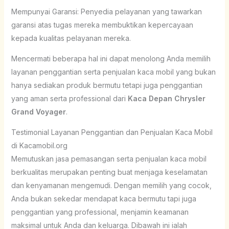
Mempunyai Garansi: Penyedia pelayanan yang tawarkan
garansi atas tugas mereka membuktikan kepercayaan
kepada kualitas pelayanan mereka.
Mencermati beberapa hal ini dapat menolong Anda memilih
layanan penggantian serta penjualan kaca mobil yang bukan
hanya sediakan produk bermutu tetapi juga penggantian
yang aman serta professional dari
Kaca Depan Chrysler
Grand Voyager
.
Testimonial Layanan Penggantian dan Penjualan Kaca Mobil
di Kacamobil.org
Memutuskan jasa pemasangan serta penjualan kaca mobil
berkualitas merupakan penting buat menjaga keselamatan
dan kenyamanan mengemudi. Dengan memilih yang cocok,
Anda bukan sekedar mendapat kaca bermutu tapi juga
penggantian yang professional, menjamin keamanan
maksimal untuk Anda dan keluarga. Dibawah ini ialah