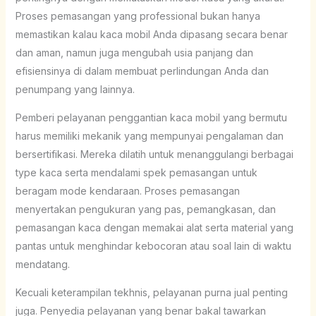
Proses pemasangan yang professional bukan hanya
memastikan kalau kaca mobil Anda dipasang secara benar
dan aman, namun juga mengubah usia panjang dan
efisiensinya di dalam membuat perlindungan Anda dan
penumpang yang lainnya.
Pemberi pelayanan penggantian kaca mobil yang bermutu
harus memiliki mekanik yang mempunyai pengalaman dan
bersertifikasi. Mereka dilatih untuk menanggulangi berbagai
type kaca serta mendalami spek pemasangan untuk
beragam mode kendaraan. Proses pemasangan
menyertakan pengukuran yang pas, pemangkasan, dan
pemasangan kaca dengan memakai alat serta material yang
pantas untuk menghindar kebocoran atau soal lain di waktu
mendatang.
Kecuali keterampilan tekhnis, pelayanan purna jual penting
juga. Penyedia pelayanan yang benar bakal tawarkan