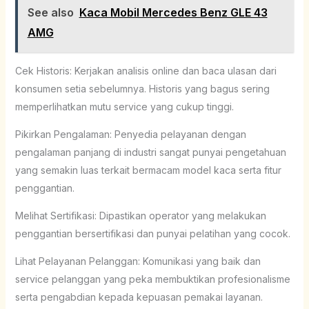
See also
Kaca Mobil Mercedes Benz GLE 43
AMG
Cek Historis: Kerjakan analisis online dan baca ulasan dari
konsumen setia sebelumnya. Historis yang bagus sering
memperlihatkan mutu service yang cukup tinggi.
Pikirkan Pengalaman: Penyedia pelayanan dengan
pengalaman panjang di industri sangat punyai pengetahuan
yang semakin luas terkait bermacam model kaca serta fitur
penggantian.
Melihat Sertifikasi: Dipastikan operator yang melakukan
penggantian bersertifikasi dan punyai pelatihan yang cocok.
Lihat Pelayanan Pelanggan: Komunikasi yang baik dan
service pelanggan yang peka membuktikan profesionalisme
serta pengabdian kepada kepuasan pemakai layanan.