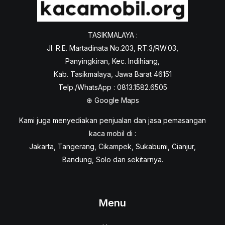
TASIKMALAYA :
Jl. R.E. Martadinata No.203, RT.3/RW.03,
Panyingkiran, Kec. Indihiang,
Kab. Tasikmalaya, Jawa Barat 46151
Telp./WhatsApp : 0813.1582.6505
⊕
Google Maps
Kami juga menyediakan penjualan dan jasa pemasangan
kaca mobil di :
Jakarta, Tangerang, Cikampek, Sukabumi, Cianjur,
Bandung, Solo dan sekitarnya.
Menu