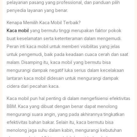
pelayanan pasang yang professional, dan panduan pilih
penyedia layanan yang benar.
Kenapa Memilih Kaca Mobil Terbaik?
Kaca mobil
yang bermutu tinggi merupakan faktor pokok
buat keselamatan serta ketenteraman dalam mengemudi.
Peran inti kaca mobil untuk memberi visibilitas yang jelas
untuk pengemudi, baik pada keadaan cuaca cerah dan saat
malam. Disamping itu, kaca mobil yang bermutu bisa
mengurangi dampak negatif luka serius dalam kecelakaan
lantaran kaca mobil didesain untuk mengurangi dampak
cidera dari pecahan kaca.
Kaca mobil pun hal penting di dalam mengefisiensi efektivitas
BBM. Kaca yang dibuat dengan benar dapat menolong
mengurangi suara angin, yang pada akhirannya tingkatkan
efektivitas bahan bakar. Selain itu, kaca bermutu bisa
menolong jaga suhu dalam kabin, mengurangi kebutuhan