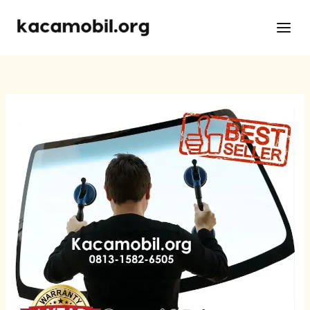
Skip
to
content