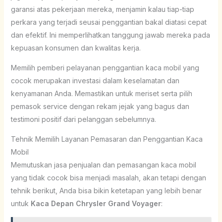
garansi atas pekerjaan mereka, menjamin kalau tiap-tiap
perkara yang terjadi seusai penggantian bakal diatasi cepat
dan efektif. Ini memperlihatkan tanggung jawab mereka pada
kepuasan konsumen dan kwalitas kerja.
Memilih pemberi pelayanan penggantian kaca mobil yang
cocok merupakan investasi dalam keselamatan dan
kenyamanan Anda. Memastikan untuk meriset serta pilih
pemasok service dengan rekam jejak yang bagus dan
testimoni positif dari pelanggan sebelumnya.
Tehnik Memilih Layanan Pemasaran dan Penggantian Kaca
Mobil
Memutuskan jasa penjualan dan pemasangan kaca mobil
yang tidak cocok bisa menjadi masalah, akan tetapi dengan
tehnik berikut, Anda bisa bikin ketetapan yang lebih benar
untuk
Kaca Depan Chrysler Grand Voyager
: