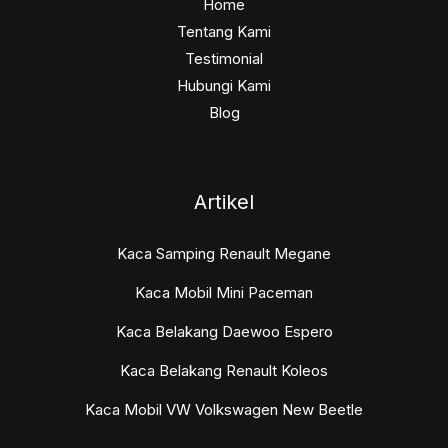
Home
Tentang Kami
Testimonial
Hubungi Kami
Blog
Artikel
Kaca Samping Renault Megane
Kaca Mobil Mini Paceman
Kaca Belakang Daewoo Espero
Kaca Belakang Renault Koleos
Kaca Mobil VW Volkswagen New Beetle