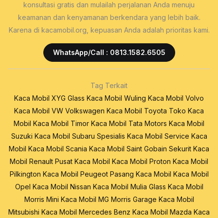
konsultasi gratis dan mulailah perjalanan Anda menuju
keamanan dan kenyamanan berkendara yang lebih baik.
Karena di kacamobil.org, kepuasan Anda adalah prioritas kami.
WhatsApp/Call : 0813.1582.6505
Tag Terkait
Kaca Mobil XYG Glass
Kaca Mobil Wuling
Kaca Mobil Volvo
Kaca Mobil VW Volkswagen
Kaca Mobil Toyota
Toko Kaca
Mobil
Kaca Mobil Timor
Kaca Mobil Tata Motors
Kaca Mobil
Suzuki
Kaca Mobil Subaru
Spesialis Kaca Mobil
Service Kaca
Mobil
Kaca Mobil Scania
Kaca Mobil Saint Gobain Sekurit
Kaca
Mobil Renault
Pusat Kaca Mobil
Kaca Mobil Proton
Kaca Mobil
Pilkington
Kaca Mobil Peugeot
Pasang Kaca Mobil
Kaca Mobil
Opel
Kaca Mobil Nissan
Kaca Mobil Mulia Glass
Kaca Mobil
Morris Mini
Kaca Mobil MG Morris Garage
Kaca Mobil
Mitsubishi
Kaca Mobil Mercedes Benz
Kaca Mobil Mazda
Kaca