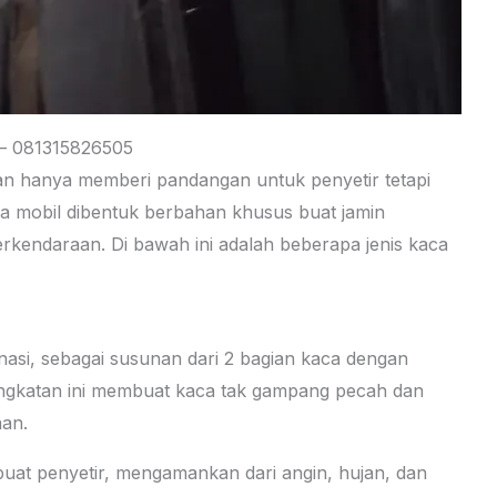
 – 081315826505
an hanya memberi pandangan untuk penyetir tetapi
ca mobil dibentuk berbahan khusus buat jamin
kendaraan. Di bawah ini adalah beberapa jenis kaca
inasi, sebagai susunan dari 2 bagian kaca dengan
Tingkatan ini membuat kaca tak gampang pecah dan
aan.
 buat penyetir, mengamankan dari angin, hujan, dan