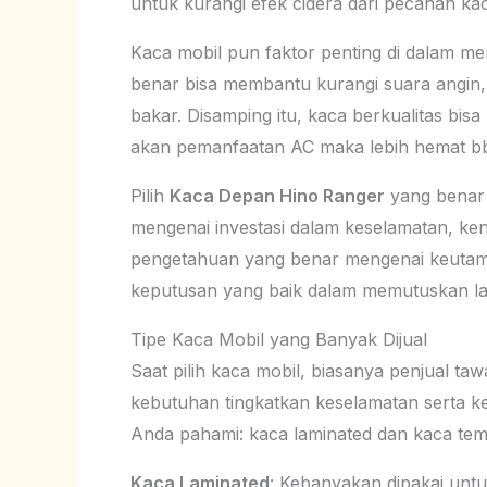
untuk kurangi efek cidera dari pecahan ka
Kaca mobil pun faktor penting di dalam men
benar bisa membantu kurangi suara angin, 
bakar. Disamping itu, kaca berkualitas bi
akan pemanfaatan AC maka lebih hemat b
Pilih
Kaca Depan Hino Ranger
yang benar 
mengenai investasi dalam keselamatan, ke
pengetahuan yang benar mengenai keutamaa
keputusan yang baik dalam memutuskan la
Tipe Kaca Mobil yang Banyak Dijual
Saat pilih kaca mobil, biasanya penjual ta
kebutuhan tingkatkan keselamatan serta k
Anda pahami: kaca laminated dan kaca tem
Kaca Laminated
: Kebanyakan dipakai unt