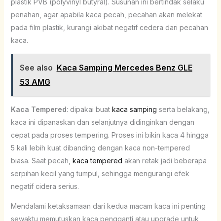
plastik PVB (polyvinyl butyral). Susunan ini bertindak selaku
penahan, agar apabila kaca pecah, pecahan akan melekat
pada film plastik, kurangi akibat negatif cedera dari pecahan
kaca.
See also
Kaca Samping Mercedes Benz GLE
53 AMG
Kaca Tempered
: dipakai buat
kaca samping
serta belakang,
kaca ini dipanaskan dan selanjutnya didinginkan dengan
cepat pada proses tempering. Proses ini bikin kaca 4 hingga
5 kali lebih kuat dibanding dengan kaca non-tempered
biasa. Saat pecah,
kaca tempered
akan retak jadi beberapa
serpihan kecil yang tumpul, sehingga mengurangi efek
negatif cidera serius.
Mendalami ketaksamaan dari kedua macam kaca ini penting
sewaktu memutuskan kaca pengganti atau upgrade untuk