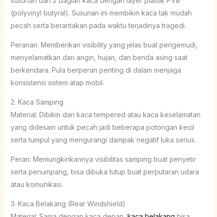
susunan dari 2 bagian kaca dengan layer plastik PVB
(polyvinyl butyral). Susunan ini membikin kaca tak mudah
pecah serta berantakan pada waktu terjadinya tragedi.
Peranan: Memberikan visibility yang jelas buat pengemudi,
menyelamatkan dari angin, hujan, dan benda asing saat
berkendara. Pula berperan penting di dalam menjaga
konsistensi sistem atap mobil.
2. Kaca Samping
Material: Dibikin dari kaca tempered atau kaca keselamatan
yang didesain untuk pecah jadi beberapa potongan kecil
serta tumpul yang mengurangi dampak negatif luka serius.
Peran: Memungkinkannya visibilitas samping buat penyetir
serta penumpang, bisa dibuka tutup buat perputaran udara
atau komunikasi.
3. Kaca Belakang (Rear Windshield)
Material: Sama dengan kaca depan,
kaca belakang
bisa