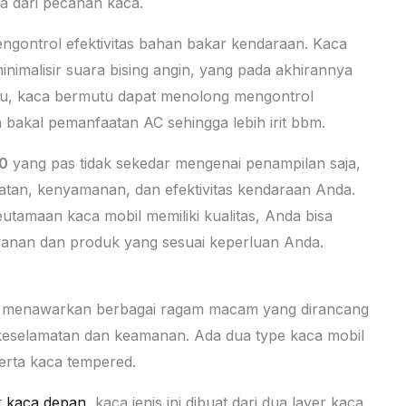
a dari pecahan kaca.
engontrol efektivitas bahan bakar kendaraan. Kaca
nimalisir suara bising angin, yang pada akhirannya
n itu, kaca bermutu dapat menolong mengontrol
 bakal pemanfaatan AC sehingga lebih irit bbm.
0
yang pas tidak sekedar mengenai penampilan saja,
amatan, kenyamanan, dan efektivitas kendaraan Anda.
tamaan kaca mobil memiliki kualitas, Anda bisa
ayanan dan produk yang sesuai keperluan Anda.
ual menawarkan berbagai ragam macam yang dirancang
eselamatan dan keamanan. Ada dua type kaca mobil
erta kaca tempered.
t
kaca depan
, kaca jenis ini dibuat dari dua layer kaca