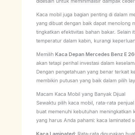
didesain untuk meminimalisir dampak ceder
Kaca mobil juga bagian penting di dalam m
yang dibuat dengan baik dapat menolong mi
tingkatkan efektivitas bahan bakar. Selai
temperatur dalam kabin, kurangi keperluan
Memilih
Kaca Depan Mercedes Benz E 26
akan tetapi perihal investasi dalam kesel
Dengan pengetahuan yang benar terkait keu
membikin putusan yang baik dalam pilih l
Macam Kaca Mobil yang Banyak Dijual
Sewaktu pilih kaca mobil, rata-rata penj
buat memenuhi kebutuhan meningkatkan k
yang harus Anda pahami: kaca laminated s
Kaca Laminated
: Rata-rata digunakan bua