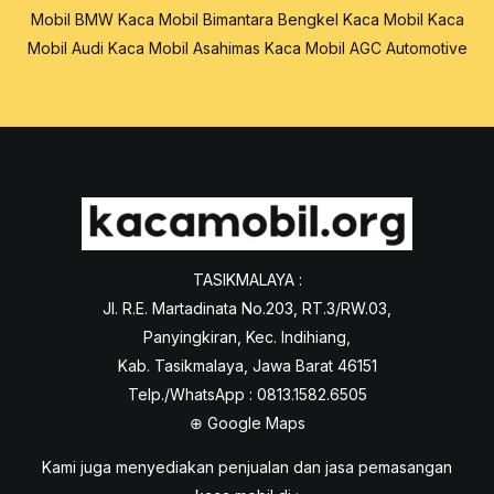
Mobil BMW
Kaca Mobil Bimantara
Bengkel Kaca Mobil
Kaca
Mobil Audi
Kaca Mobil Asahimas
Kaca Mobil AGC Automotive
TASIKMALAYA :
Jl. R.E. Martadinata No.203, RT.3/RW.03,
Panyingkiran, Kec. Indihiang,
Kab. Tasikmalaya, Jawa Barat 46151
Telp./WhatsApp : 0813.1582.6505
⊕
Google Maps
Kami juga menyediakan penjualan dan jasa pemasangan