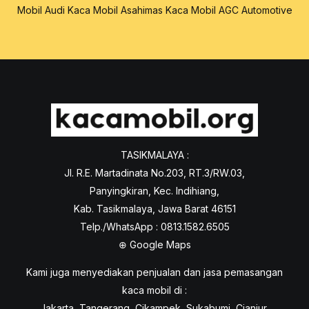
Mobil Audi
Kaca Mobil Asahimas
Kaca Mobil AGC Automotive
TASIKMALAYA :
Jl. R.E. Martadinata No.203, RT.3/RW.03,
Panyingkiran, Kec. Indihiang,
Kab. Tasikmalaya, Jawa Barat 46151
Telp./WhatsApp : 0813.1582.6505
⊕
Google Maps
Kami juga menyediakan penjualan dan jasa pemasangan
kaca mobil di :
Jakarta, Tangerang, Cikampek, Sukabumi, Cianjur,