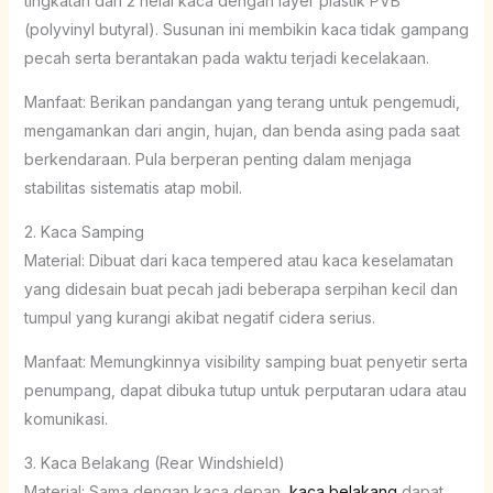
tingkatan dari 2 helai kaca dengan layer plastik PVB
(polyvinyl butyral). Susunan ini membikin kaca tidak gampang
pecah serta berantakan pada waktu terjadi kecelakaan.
Manfaat: Berikan pandangan yang terang untuk pengemudi,
mengamankan dari angin, hujan, dan benda asing pada saat
berkendaraan. Pula berperan penting dalam menjaga
stabilitas sistematis atap mobil.
2. Kaca Samping
Material: Dibuat dari kaca tempered atau kaca keselamatan
yang didesain buat pecah jadi beberapa serpihan kecil dan
tumpul yang kurangi akibat negatif cidera serius.
Manfaat: Memungkinnya visibility samping buat penyetir serta
penumpang, dapat dibuka tutup untuk perputaran udara atau
komunikasi.
3. Kaca Belakang (Rear Windshield)
Material: Sama dengan kaca depan,
kaca belakang
dapat