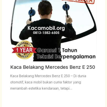
Kaca Belakang Mercedes Benz E 250
Kaca Belakang Mercedes Benz E 250 – Di dunia
otomotif, kaca mobil bukan cuma faktor yang
menambah estetika kendaraan, tetapi…