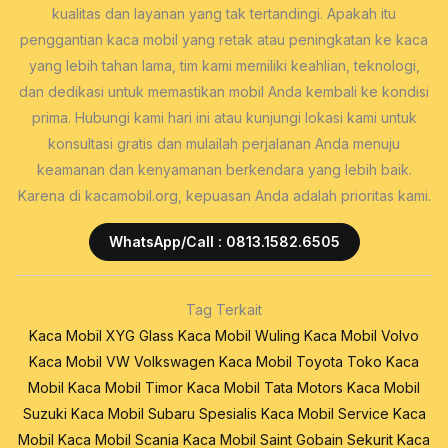
kualitas dan layanan yang tak tertandingi. Apakah itu
penggantian kaca mobil yang retak atau peningkatan ke kaca
yang lebih tahan lama, tim kami memiliki keahlian, teknologi,
dan dedikasi untuk memastikan mobil Anda kembali ke kondisi
prima. Hubungi kami hari ini atau kunjungi lokasi kami untuk
konsultasi gratis dan mulailah perjalanan Anda menuju
keamanan dan kenyamanan berkendara yang lebih baik.
Karena di kacamobil.org, kepuasan Anda adalah prioritas kami.
WhatsApp/Call : 0813.1582.6505
Tag Terkait
Kaca Mobil XYG Glass
Kaca Mobil Wuling
Kaca Mobil Volvo
Kaca Mobil VW Volkswagen
Kaca Mobil Toyota
Toko Kaca
Mobil
Kaca Mobil Timor
Kaca Mobil Tata Motors
Kaca Mobil
Suzuki
Kaca Mobil Subaru
Spesialis Kaca Mobil
Service Kaca
Mobil
Kaca Mobil Scania
Kaca Mobil Saint Gobain Sekurit
Kaca