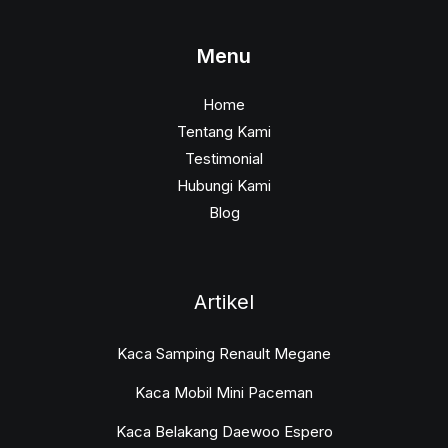
Menu
Home
Tentang Kami
Testimonial
Hubungi Kami
Blog
Artikel
Kaca Samping Renault Megane
Kaca Mobil Mini Paceman
Kaca Belakang Daewoo Espero