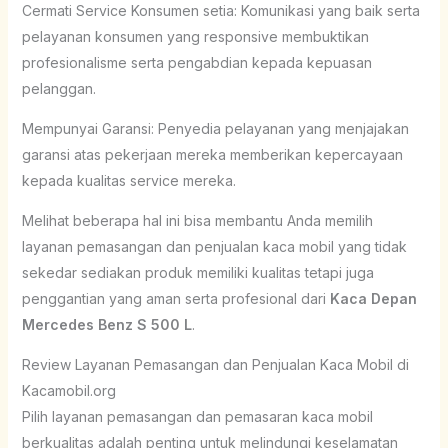
Cermati Service Konsumen setia: Komunikasi yang baik serta
pelayanan konsumen yang responsive membuktikan
profesionalisme serta pengabdian kepada kepuasan
pelanggan.
Mempunyai Garansi: Penyedia pelayanan yang menjajakan
garansi atas pekerjaan mereka memberikan kepercayaan
kepada kualitas service mereka.
Melihat beberapa hal ini bisa membantu Anda memilih
layanan pemasangan dan penjualan kaca mobil yang tidak
sekedar sediakan produk memiliki kualitas tetapi juga
penggantian yang aman serta profesional dari
Kaca Depan
Mercedes Benz S 500 L
.
Review Layanan Pemasangan dan Penjualan Kaca Mobil di
Kacamobil.org
Pilih layanan pemasangan dan pemasaran kaca mobil
berkualitas adalah penting untuk melindungi keselamatan