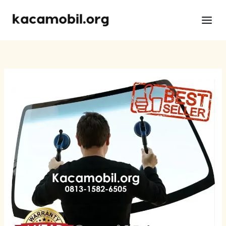
Skip
to
content