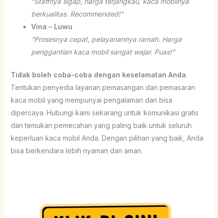
“Staffnya sigap, harga terjangkau, kaca mobilnya
berkualitas. Recommended!”
Vina – Luwu
“Prosesnya cepat, pelayanannya ramah. Harga
penggantian kaca mobil sangat wajar. Puas!”
Tidak boleh coba-coba dengan keselamatan Anda
.
Tentukan penyedia layanan pemasangan dan pemasaran
kaca mobil yang mempunyai pengalaman dan bisa
dipercaya. Hubungi kami sekarang untuk komunikasi gratis
dan temukan pemecahan yang paling baik untuk seluruh
keperluan kaca mobil Anda. Dengan pilihan yang baik, Anda
bisa berkendara lebih nyaman dan aman.