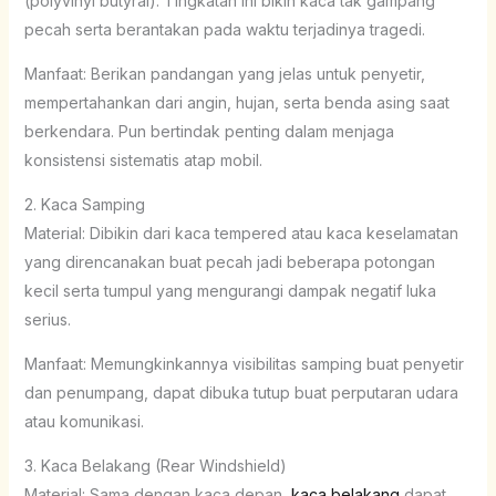
(polyvinyl butyral). Tingkatan ini bikin kaca tak gampang
pecah serta berantakan pada waktu terjadinya tragedi.
Manfaat: Berikan pandangan yang jelas untuk penyetir,
mempertahankan dari angin, hujan, serta benda asing saat
berkendara. Pun bertindak penting dalam menjaga
konsistensi sistematis atap mobil.
2. Kaca Samping
Material: Dibikin dari kaca tempered atau kaca keselamatan
yang direncanakan buat pecah jadi beberapa potongan
kecil serta tumpul yang mengurangi dampak negatif luka
serius.
Manfaat: Memungkinkannya visibilitas samping buat penyetir
dan penumpang, dapat dibuka tutup buat perputaran udara
atau komunikasi.
3. Kaca Belakang (Rear Windshield)
Material: Sama dengan kaca depan,
kaca belakang
dapat