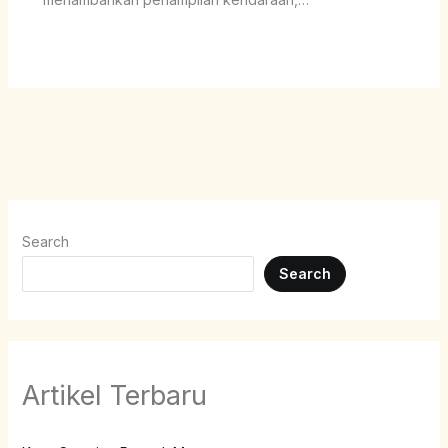
Search
Search
Artikel Terbaru