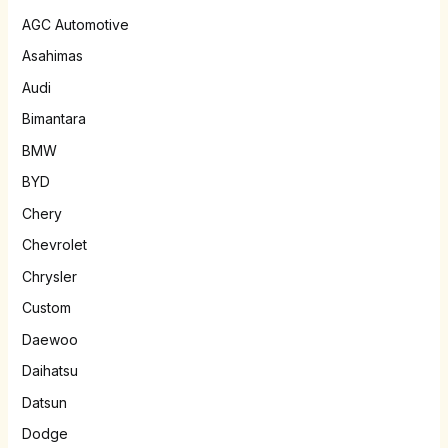
AGC Automotive
Asahimas
Audi
Bimantara
BMW
BYD
Chery
Chevrolet
Chrysler
Custom
Daewoo
Daihatsu
Datsun
Dodge