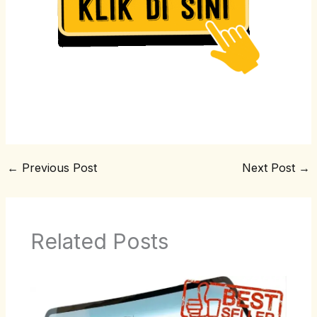
←
Previous Post
Next Post
→
Related Posts