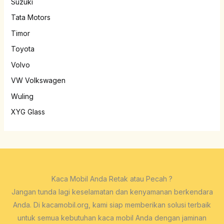
Suzuki
Tata Motors
Timor
Toyota
Volvo
VW Volkswagen
Wuling
XYG Glass
Kaca Mobil Anda Retak atau Pecah ?
Jangan tunda lagi keselamatan dan kenyamanan berkendara
Anda. Di kacamobil.org, kami siap memberikan solusi terbaik
untuk semua kebutuhan kaca mobil Anda dengan jaminan