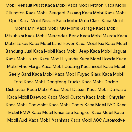
Mobil Renault
Pusat Kaca Mobil
Kaca Mobil Proton
Kaca Mobil
Pilkington
Kaca Mobil Peugeot
Pasang Kaca Mobil
Kaca Mobil
Opel
Kaca Mobil Nissan
Kaca Mobil Mulia Glass
Kaca Mobil
Morris Mini
Kaca Mobil MG Morris Garage
Kaca Mobil
Mitsubishi
Kaca Mobil Mercedes Benz
Kaca Mobil Mazda
Kaca
Mobil Lexus
Kaca Mobil Land Rover
Kaca Mobil Kia
Kaca Mobil
Bandung
Jual Kaca Mobil
Kaca Mobil Jeep
Kaca Mobil Jaguar
Kaca Mobil Isuzu
Kaca Mobil Hyundai
Kaca Mobil Honda
Kaca
Mobil Hino
Harga Kaca Mobil
Gudang Kaca mobil
Kaca Mobil
Geely
Ganti Kaca Mobil
Kaca Mobil Fuyao Glass
Kaca Mobil
Ford
Kaca Mobil Dongfeng Trucks
Kaca Mobil Dodge
Distributor Kaca Mobil
Kaca Mobil Datsun
Kaca Mobil Daihatsu
Kaca Mobil Daewoo
Kaca Mobil Custom
Kaca Mobil Chrysler
Kaca Mobil Chevrolet
Kaca Mobil Chery
Kaca Mobil BYD
Kaca
Mobil BMW
Kaca Mobil Bimantara
Bengkel Kaca Mobil
Kaca
Mobil Audi
Kaca Mobil Asahimas
Kaca Mobil AGC Automotive