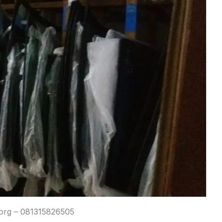
org – 081315826505