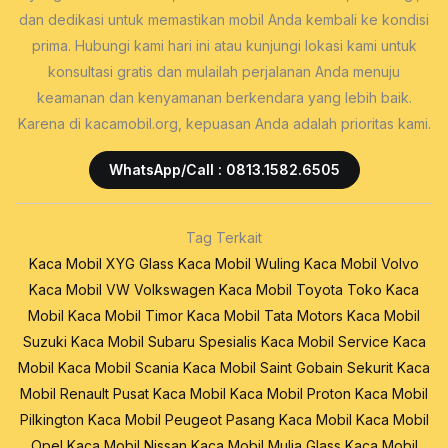
dan dedikasi untuk memastikan mobil Anda kembali ke kondisi
prima. Hubungi kami hari ini atau kunjungi lokasi kami untuk
konsultasi gratis dan mulailah perjalanan Anda menuju
keamanan dan kenyamanan berkendara yang lebih baik.
Karena di kacamobil.org, kepuasan Anda adalah prioritas kami.
WhatsApp/Call : 0813.1582.6505
Tag Terkait
Kaca Mobil XYG Glass
Kaca Mobil Wuling
Kaca Mobil Volvo
Kaca Mobil VW Volkswagen
Kaca Mobil Toyota
Toko Kaca
Mobil
Kaca Mobil Timor
Kaca Mobil Tata Motors
Kaca Mobil
Suzuki
Kaca Mobil Subaru
Spesialis Kaca Mobil
Service Kaca
Mobil
Kaca Mobil Scania
Kaca Mobil Saint Gobain Sekurit
Kaca
Mobil Renault
Pusat Kaca Mobil
Kaca Mobil Proton
Kaca Mobil
Pilkington
Kaca Mobil Peugeot
Pasang Kaca Mobil
Kaca Mobil
Opel
Kaca Mobil Nissan
Kaca Mobil Mulia Glass
Kaca Mobil