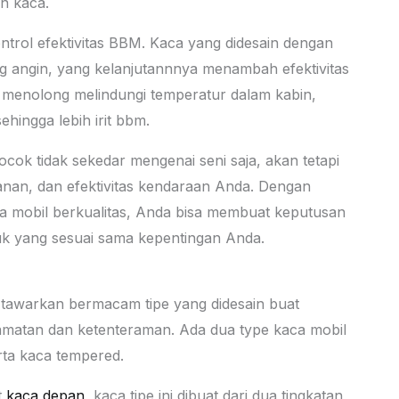
n kaca.
ntrol efektivitas BBM. Kaca yang didesain dengan
g angin, yang kelanjutannnya menambah efektivitas
a menolong melindungi temperatur dalam kabin,
hingga lebih irit bbm.
cok tidak sekedar mengenai seni saja, akan tetapi
anan, dan efektivitas kendaraan Anda. Dengan
a mobil berkualitas, Anda bisa membuat keputusan
duk yang sesuai sama kepentingan Anda.
 tawarkan bermacam tipe yang didesain buat
matan dan ketenteraman. Ada dua type kaca mobil
rta kaca tempered.
t
kaca depan
, kaca tipe ini dibuat dari dua tingkatan