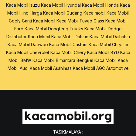
Kaca Mobil Isuzu
Kaca Mobil Hyundai
Kaca Mobil Honda
Kaca
Mobil Hino
Harga Kaca Mobil
Gudang Kaca mobil
Kaca Mobil
Geely
Ganti Kaca Mobil
Kaca Mobil Fuyao Glass
Kaca Mobil
Ford
Kaca Mobil Dongfeng Trucks
Kaca Mobil Dodge
Distributor Kaca Mobil
Kaca Mobil Datsun
Kaca Mobil Daihatsu
Kaca Mobil Daewoo
Kaca Mobil Custom
Kaca Mobil Chrysler
Kaca Mobil Chevrolet
Kaca Mobil Chery
Kaca Mobil BYD
Kaca
Mobil BMW
Kaca Mobil Bimantara
Bengkel Kaca Mobil
Kaca
Mobil Audi
Kaca Mobil Asahimas
Kaca Mobil AGC Automotive
TASIKMALAYA :