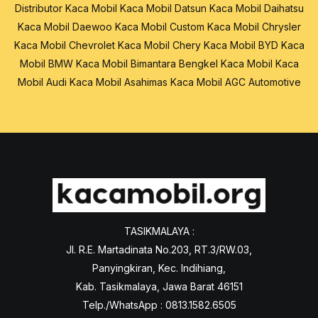
Distributor Kaca Mobil
Kaca Mobil Datsun
Kaca Mobil Daihatsu
Kaca Mobil Daewoo
Kaca Mobil Custom
Kaca Mobil Chrysler
Kaca Mobil Chevrolet
Kaca Mobil Chery
Kaca Mobil BYD
Kaca
Mobil BMW
Kaca Mobil Bimantara
Bengkel Kaca Mobil
Kaca
Mobil Audi
Kaca Mobil Asahimas
Kaca Mobil AGC Automotive
TASIKMALAYA :
Jl. R.E. Martadinata No.203, RT.3/RW.03,
Panyingkiran, Kec. Indihiang,
Kab. Tasikmalaya, Jawa Barat 46151
Telp./WhatsApp : 0813.1582.6505