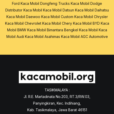
Ford
Kaca Mobil Dongfeng Trucks
Kaca Mobil Dodge
Distributor Kaca Mobil
Kaca Mobil Datsun
Kaca Mobil Daihatsu
Kaca Mobil Daewoo
Kaca Mobil Custom
Kaca Mobil Chrysler
Kaca Mobil Chevrolet
Kaca Mobil Chery
Kaca Mobil BYD
Kaca
Mobil BMW
Kaca Mobil Bimantara
Bengkel Kaca Mobil
Kaca
Mobil Audi
Kaca Mobil Asahimas
Kaca Mobil AGC Automotive
TASIKMALAYA :
Jl. R.E. Martadinata No.203, RT.3/RW.03,
Panyingkiran, Kec. Indihiang,
Kab. Tasikmalaya, Jawa Barat 46151