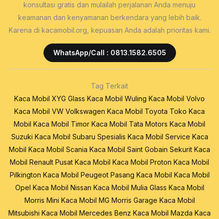
konsultasi gratis dan mulailah perjalanan Anda menuju
keamanan dan kenyamanan berkendara yang lebih baik.
Karena di kacamobil.org, kepuasan Anda adalah prioritas kami.
WhatsApp/Call : 0813.1582.6505
Tag Terkait
Kaca Mobil XYG Glass
Kaca Mobil Wuling
Kaca Mobil Volvo
Kaca Mobil VW Volkswagen
Kaca Mobil Toyota
Toko Kaca
Mobil
Kaca Mobil Timor
Kaca Mobil Tata Motors
Kaca Mobil
Suzuki
Kaca Mobil Subaru
Spesialis Kaca Mobil
Service Kaca
Mobil
Kaca Mobil Scania
Kaca Mobil Saint Gobain Sekurit
Kaca
Mobil Renault
Pusat Kaca Mobil
Kaca Mobil Proton
Kaca Mobil
Pilkington
Kaca Mobil Peugeot
Pasang Kaca Mobil
Kaca Mobil
Opel
Kaca Mobil Nissan
Kaca Mobil Mulia Glass
Kaca Mobil
Morris Mini
Kaca Mobil MG Morris Garage
Kaca Mobil
Mitsubishi
Kaca Mobil Mercedes Benz
Kaca Mobil Mazda
Kaca