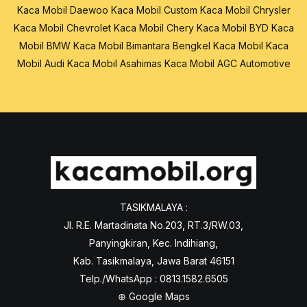
Kaca Mobil Daewoo
Kaca Mobil Custom
Kaca Mobil Chrysler
Kaca Mobil Chevrolet
Kaca Mobil Chery
Kaca Mobil BYD
Kaca
Mobil BMW
Kaca Mobil Bimantara
Bengkel Kaca Mobil
Kaca
Mobil Audi
Kaca Mobil Asahimas
Kaca Mobil AGC Automotive
TASIKMALAYA :
Jl. R.E. Martadinata No.203, RT.3/RW.03,
Panyingkiran, Kec. Indihiang,
Kab. Tasikmalaya, Jawa Barat 46151
Telp./WhatsApp : 0813.1582.6505
⊕
Google Maps