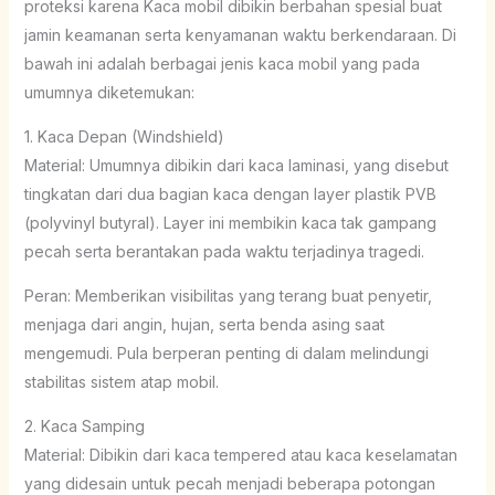
proteksi karena Kaca mobil dibikin berbahan spesial buat
jamin keamanan serta kenyamanan waktu berkendaraan. Di
bawah ini adalah berbagai jenis kaca mobil yang pada
umumnya diketemukan:
1. Kaca Depan (Windshield)
Material: Umumnya dibikin dari kaca laminasi, yang disebut
tingkatan dari dua bagian kaca dengan layer plastik PVB
(polyvinyl butyral). Layer ini membikin kaca tak gampang
pecah serta berantakan pada waktu terjadinya tragedi.
Peran: Memberikan visibilitas yang terang buat penyetir,
menjaga dari angin, hujan, serta benda asing saat
mengemudi. Pula berperan penting di dalam melindungi
stabilitas sistem atap mobil.
2. Kaca Samping
Material: Dibikin dari kaca tempered atau kaca keselamatan
yang didesain untuk pecah menjadi beberapa potongan