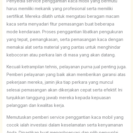
Penyedia service penggantian kaca mobil yang bermutu
harus memiliki mekanik yang profesional serta memiliki
sertifikat. Mereka dilatih untuk mengatasi beragam macam
kaca serta menyadari fitur pemasangan buat beberapa
mode kendaraan. Proses penggantian libatkan pengukuran
yang tepat, pemangkasan, serta pemasangan kaca dengan
memakai alat serta material yang pantas untuk menghindar
kebocoran atau perkara lain di masa yang akan datang.
Kecuali ketrampilan tehnis, pelayanan purna jual penting juga.
Pemberi pelayanan yang baik akan memberikan garansi atas
pekerjaan mereka, jamin jika tiap perkara yang muncul
selesai pemasangan akan dikerjakan cepat serta efektif. Ini
tunjukkan tanggung jawab mereka kepada kepuasan
pelanggan dan kwalitas kerja.
Memutuskan pemberi service penggantian kaca mobil yang
cocok ialah investasi dalam keselamatan serta kenyamanan
Anda. Dipastikan buat mengobservasi dan pilih penyuplai