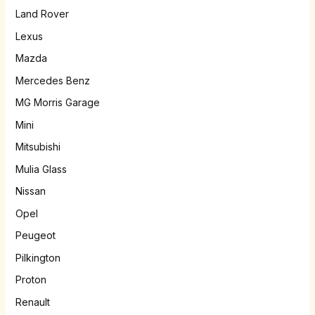
Land Rover
Lexus
Mazda
Mercedes Benz
MG Morris Garage
Mini
Mitsubishi
Mulia Glass
Nissan
Opel
Peugeot
Pilkington
Proton
Renault