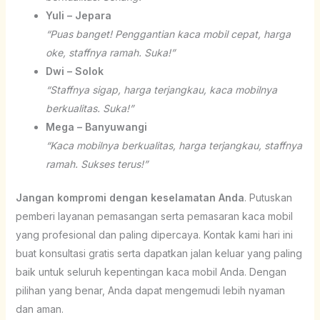
Yuli – Jepara
“Puas banget! Penggantian kaca mobil cepat, harga
oke, staffnya ramah. Suka!”
Dwi – Solok
“Staffnya sigap, harga terjangkau, kaca mobilnya
berkualitas. Suka!”
Mega – Banyuwangi
“Kaca mobilnya berkualitas, harga terjangkau, staffnya
ramah. Sukses terus!”
Jangan kompromi dengan keselamatan Anda
. Putuskan
pemberi layanan pemasangan serta pemasaran kaca mobil
yang profesional dan paling dipercaya. Kontak kami hari ini
buat konsultasi gratis serta dapatkan jalan keluar yang paling
baik untuk seluruh kepentingan kaca mobil Anda. Dengan
pilihan yang benar, Anda dapat mengemudi lebih nyaman
dan aman.