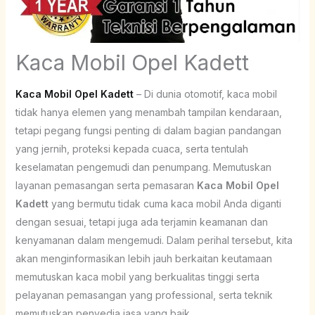
Kaca Mobil Opel Kadett
Kaca Mobil Opel Kadett
– Di dunia otomotif, kaca mobil
tidak hanya elemen yang menambah tampilan kendaraan,
tetapi pegang fungsi penting di dalam bagian pandangan
yang jernih, proteksi kepada cuaca, serta tentulah
keselamatan pengemudi dan penumpang. Memutuskan
layanan pemasangan serta pemasaran
Kaca Mobil Opel
Kadett
yang bermutu tidak cuma kaca mobil Anda diganti
dengan sesuai, tetapi juga ada terjamin keamanan dan
kenyamanan dalam mengemudi. Dalam perihal tersebut, kita
akan menginformasikan lebih jauh berkaitan keutamaan
memutuskan kaca mobil yang berkualitas tinggi serta
pelayanan pemasangan yang professional, serta teknik
memutuskan penyedia jasa yang baik.