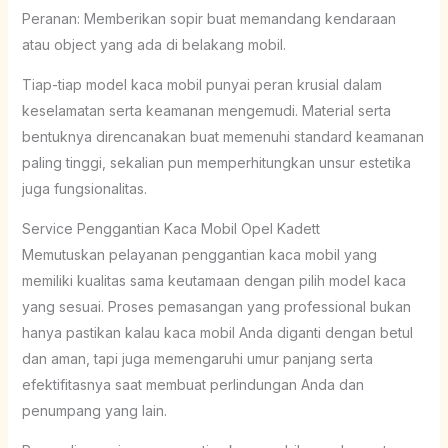
Peranan: Memberikan sopir buat memandang kendaraan
atau object yang ada di belakang mobil.
Tiap-tiap model kaca mobil punyai peran krusial dalam
keselamatan serta keamanan mengemudi. Material serta
bentuknya direncanakan buat memenuhi standard keamanan
paling tinggi, sekalian pun memperhitungkan unsur estetika
juga fungsionalitas.
Service Penggantian Kaca Mobil Opel Kadett
Memutuskan pelayanan penggantian kaca mobil yang
memiliki kualitas sama keutamaan dengan pilih model kaca
yang sesuai. Proses pemasangan yang professional bukan
hanya pastikan kalau kaca mobil Anda diganti dengan betul
dan aman, tapi juga memengaruhi umur panjang serta
efektifitasnya saat membuat perlindungan Anda dan
penumpang yang lain.