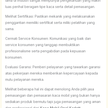
lama di industri sangat mempunyai pengetahuan yang makin
luas perihal beragam tipe kaca serta detail pemasangan.
Melihat Sertifikasi: Pastikan mekanik yang melaksanakan
penggantian memiliki sertifikat serta miliki pelatihan yang
sama.
Cermati Service Konsumen: Komunikasi yang baik dan
service konsumen yang tanggap membuktikan
profesionalisme serta pengabdian pada kepuasan
konsumen.
Evaluasi Garansi: Pemberi pelayanan yang tawarkan garansi
atas pekerjaan mereka memberikan kepercayaan kepada
mutu pelayanan mereka.
Melihat beberapa hal ini dapat menolong Anda pilih jasa
pemasangan dan pemasaran kaca mobil yang bukan hanya
sediakan produk bermutu tapi juga pemasangan yang aman
dan professional dari
Kaca Mobil Opel Kadett
.