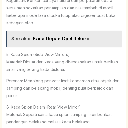
Kegunaan: Berikan cahaya natural dan perputaran udara,
serta meningkatkan penampilan dan nilai tambah di mobil.
Beberapa mode bisa dibuka tutup atau digeser buat buka
sebagian atap.
See also
Kaca Depan Opel Rekord
5. Kaca Spion (Side View Mirrors)
Material: Dibuat dari kaca yang direncanakan untuk berikan
sinar yang terang tiada distorsi.
Peranan: Menolong penyetir lihat kendaraan atau objek dari
samping dan belakang mobil, penting buat berbelok dan
parkir.
6. Kaca Spion Dalam (Rear View Mirror)
Material: Seperti sama kaca spion samping, memberikan
pandangan belakang melalui kaca belakang.