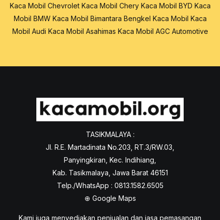
Kaca Mobil Chevrolet
Kaca Mobil Chery
Kaca Mobil BYD
Kaca
Mobil BMW
Kaca Mobil Bimantara
Bengkel Kaca Mobil
Kaca
Mobil Audi
Kaca Mobil Asahimas
Kaca Mobil AGC Automotive
TASIKMALAYA :
Jl. R.E. Martadinata No.203, RT.3/RW.03,
Panyingkiran, Kec. Indihiang,
Kab. Tasikmalaya, Jawa Barat 46151
Telp./WhatsApp : 0813.1582.6505
⊕
Google Maps
Kami juga menyediakan penjualan dan jasa pemasangan