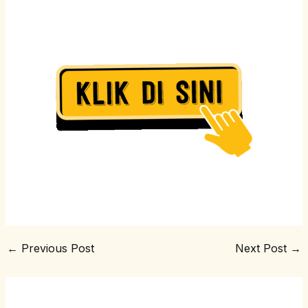
←
Previous Post
Next Post
→