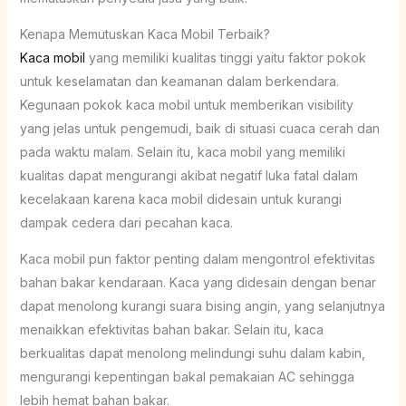
Kenapa Memutuskan Kaca Mobil Terbaik?
Kaca mobil
yang memiliki kualitas tinggi yaitu faktor pokok
untuk keselamatan dan keamanan dalam berkendara.
Kegunaan pokok kaca mobil untuk memberikan visibility
yang jelas untuk pengemudi, baik di situasi cuaca cerah dan
pada waktu malam. Selain itu, kaca mobil yang memiliki
kualitas dapat mengurangi akibat negatif luka fatal dalam
kecelakaan karena kaca mobil didesain untuk kurangi
dampak cedera dari pecahan kaca.
Kaca mobil pun faktor penting dalam mengontrol efektivitas
bahan bakar kendaraan. Kaca yang didesain dengan benar
dapat menolong kurangi suara bising angin, yang selanjutnya
menaikkan efektivitas bahan bakar. Selain itu, kaca
berkualitas dapat menolong melindungi suhu dalam kabin,
mengurangi kepentingan bakal pemakaian AC sehingga
lebih hemat bahan bakar.