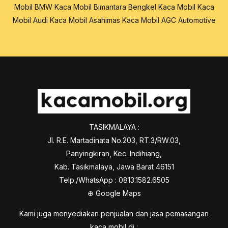
Mobil BMW
Kaca Mobil Bimantara
Bengkel Kaca Mobil
Kaca
Mobil Audi
Kaca Mobil Asahimas
Kaca Mobil AGC Automotive
TASIKMALAYA :
Jl. R.E. Martadinata No.203, RT.3/RW.03,
Panyingkiran, Kec. Indihiang,
Kab. Tasikmalaya, Jawa Barat 46151
Telp./WhatsApp : 0813.1582.6505
⊕
Google Maps
Kami juga menyediakan penjualan dan jasa pemasangan
kaca mobil di :