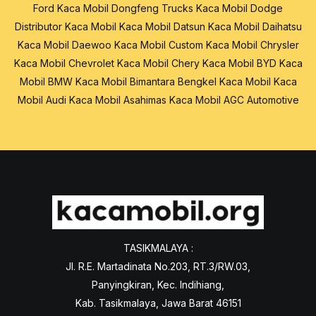
Ford
Kaca Mobil Dongfeng Trucks
Kaca Mobil Dodge
Distributor Kaca Mobil
Kaca Mobil Datsun
Kaca Mobil Daihatsu
Kaca Mobil Daewoo
Kaca Mobil Custom
Kaca Mobil Chrysler
Kaca Mobil Chevrolet
Kaca Mobil Chery
Kaca Mobil BYD
Kaca
Mobil BMW
Kaca Mobil Bimantara
Bengkel Kaca Mobil
Kaca
Mobil Audi
Kaca Mobil Asahimas
Kaca Mobil AGC Automotive
TASIKMALAYA :
Jl. R.E. Martadinata No.203, RT.3/RW.03,
Panyingkiran, Kec. Indihiang,
Kab. Tasikmalaya, Jawa Barat 46151