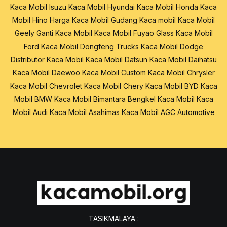
Kaca Mobil Isuzu
Kaca Mobil Hyundai
Kaca Mobil Honda
Kaca
Mobil Hino
Harga Kaca Mobil
Gudang Kaca mobil
Kaca Mobil
Geely
Ganti Kaca Mobil
Kaca Mobil Fuyao Glass
Kaca Mobil
Ford
Kaca Mobil Dongfeng Trucks
Kaca Mobil Dodge
Distributor Kaca Mobil
Kaca Mobil Datsun
Kaca Mobil Daihatsu
Kaca Mobil Daewoo
Kaca Mobil Custom
Kaca Mobil Chrysler
Kaca Mobil Chevrolet
Kaca Mobil Chery
Kaca Mobil BYD
Kaca
Mobil BMW
Kaca Mobil Bimantara
Bengkel Kaca Mobil
Kaca
Mobil Audi
Kaca Mobil Asahimas
Kaca Mobil AGC Automotive
TASIKMALAYA :