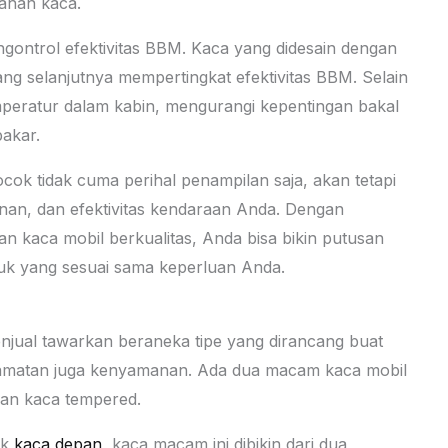
cahan kaca.
gontrol efektivitas BBM. Kaca yang didesain dengan
ang selanjutnya mempertingkat efektivitas BBM. Selain
mperatur dalam kabin, mengurangi kepentingan bakal
bakar.
cok tidak cuma perihal penampilan saja, akan tetapi
anan, dan efektivitas kendaraan Anda. Dengan
 kaca mobil berkualitas, Anda bisa bikin putusan
uk yang sesuai sama keperluan Anda.
jual tawarkan beraneka tipe yang dirancang buat
amatan juga kenyamanan. Ada dua macam kaca mobil
dan kaca tempered.
uk
kaca depan
, kaca macam ini dibikin dari dua