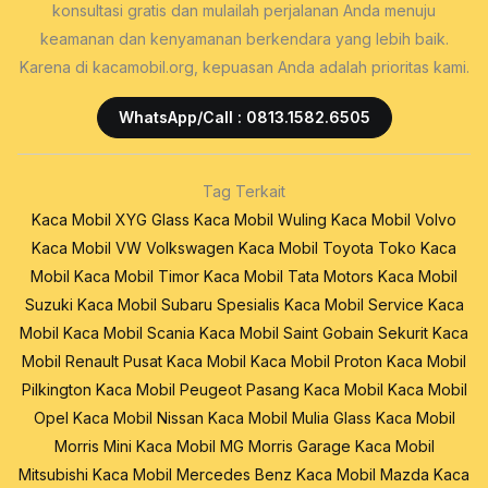
konsultasi gratis dan mulailah perjalanan Anda menuju
keamanan dan kenyamanan berkendara yang lebih baik.
Karena di kacamobil.org, kepuasan Anda adalah prioritas kami.
WhatsApp/Call : 0813.1582.6505
Tag Terkait
Kaca Mobil XYG Glass
Kaca Mobil Wuling
Kaca Mobil Volvo
Kaca Mobil VW Volkswagen
Kaca Mobil Toyota
Toko Kaca
Mobil
Kaca Mobil Timor
Kaca Mobil Tata Motors
Kaca Mobil
Suzuki
Kaca Mobil Subaru
Spesialis Kaca Mobil
Service Kaca
Mobil
Kaca Mobil Scania
Kaca Mobil Saint Gobain Sekurit
Kaca
Mobil Renault
Pusat Kaca Mobil
Kaca Mobil Proton
Kaca Mobil
Pilkington
Kaca Mobil Peugeot
Pasang Kaca Mobil
Kaca Mobil
Opel
Kaca Mobil Nissan
Kaca Mobil Mulia Glass
Kaca Mobil
Morris Mini
Kaca Mobil MG Morris Garage
Kaca Mobil
Mitsubishi
Kaca Mobil Mercedes Benz
Kaca Mobil Mazda
Kaca