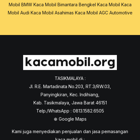
Mobil BMW
Kaca Mobil Bimantara
Bengkel Kaca Mobil
Kaca
Mobil Audi
Kaca Mobil Asahimas
Kaca Mobil AGC Automotive
TASIKMALAYA :
Jl. R.E. Martadinata No.203, RT.3/RW.03,
Panyingkiran, Kec. Indihiang,
Kab. Tasikmalaya, Jawa Barat 46151
Telp./WhatsApp : 0813.1582.6505
⊕
Google Maps
Kami juga menyediakan penjualan dan jasa pemasangan
kaca mobil di :