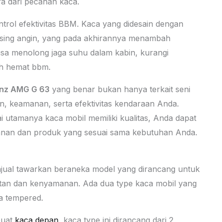
ra dari pecahan kaca.
ntrol efektivitas BBM. Kaca yang didesain dengan
ising angin, yang pada akhirannya menambah
bisa menolong jaga suhu dalam kabin, kurangi
ih hemat bbm.
nz AMG G 63
yang benar bukan hanya terkait seni
tan, keamanan, serta efektivitas kendaraan Anda.
utamanya kaca mobil memiliki kualitas, Anda dapat
yanan dan produk yang sesuai sama kebutuhan Anda.
njual tawarkan beraneka model yang dirancang untuk
tan dan kenyamanan. Ada dua type kaca mobil yang
a tempered.
buat
kaca depan
, kaca type ini dirancang dari 2