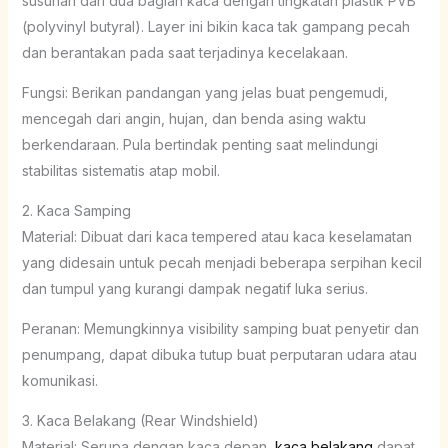
susunan dari dua bagian kaca dengan tingkatan plastik PVB
(polyvinyl butyral). Layer ini bikin kaca tak gampang pecah
dan berantakan pada saat terjadinya kecelakaan.
Fungsi: Berikan pandangan yang jelas buat pengemudi,
mencegah dari angin, hujan, dan benda asing waktu
berkendaraan. Pula bertindak penting saat melindungi
stabilitas sistematis atap mobil.
2. Kaca Samping
Material: Dibuat dari kaca tempered atau kaca keselamatan
yang didesain untuk pecah menjadi beberapa serpihan kecil
dan tumpul yang kurangi dampak negatif luka serius.
Peranan: Memungkinnya visibility samping buat penyetir dan
penumpang, dapat dibuka tutup buat perputaran udara atau
komunikasi.
3. Kaca Belakang (Rear Windshield)
Material: Serupa dengan kaca depan,
kaca belakang
dapat