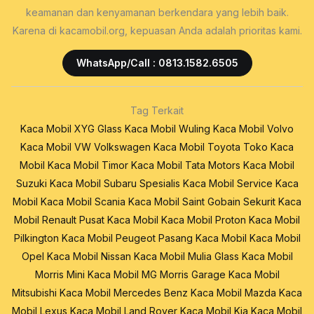
keamanan dan kenyamanan berkendara yang lebih baik.
Karena di kacamobil.org, kepuasan Anda adalah prioritas kami.
WhatsApp/Call : 0813.1582.6505
Tag Terkait
Kaca Mobil XYG Glass
Kaca Mobil Wuling
Kaca Mobil Volvo
Kaca Mobil VW Volkswagen
Kaca Mobil Toyota
Toko Kaca
Mobil
Kaca Mobil Timor
Kaca Mobil Tata Motors
Kaca Mobil
Suzuki
Kaca Mobil Subaru
Spesialis Kaca Mobil
Service Kaca
Mobil
Kaca Mobil Scania
Kaca Mobil Saint Gobain Sekurit
Kaca
Mobil Renault
Pusat Kaca Mobil
Kaca Mobil Proton
Kaca Mobil
Pilkington
Kaca Mobil Peugeot
Pasang Kaca Mobil
Kaca Mobil
Opel
Kaca Mobil Nissan
Kaca Mobil Mulia Glass
Kaca Mobil
Morris Mini
Kaca Mobil MG Morris Garage
Kaca Mobil
Mitsubishi
Kaca Mobil Mercedes Benz
Kaca Mobil Mazda
Kaca
Mobil Lexus
Kaca Mobil Land Rover
Kaca Mobil Kia
Kaca Mobil