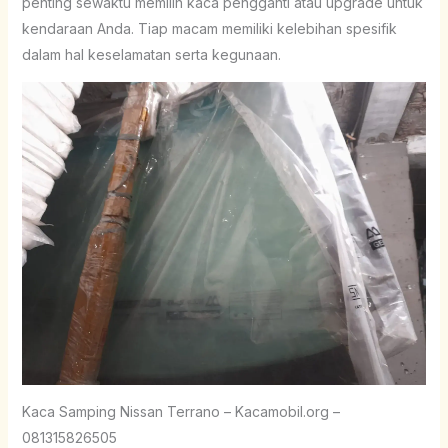
penting sewaktu memilih kaca pengganti atau upgrade untuk
kendaraan Anda. Tiap macam memiliki kelebihan spesifik
dalam hal keselamatan serta kegunaan.
Kaca Samping Nissan Terrano – Kacamobil.org –
081315826505