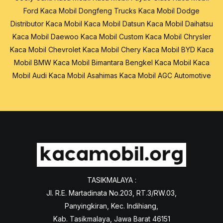
Ford
Kaca Mobil Dongfeng Trucks
Kaca Mobil Dodge
Distributor Kaca Mobil
Kaca Mobil Datsun
Kaca Mobil Daihatsu
Kaca Mobil Daewoo
Kaca Mobil Custom
Kaca Mobil Chrysler
Kaca Mobil Chevrolet
Kaca Mobil Chery
Kaca Mobil BYD
Kaca
Mobil BMW
Kaca Mobil Bimantara
Bengkel Kaca Mobil
Kaca
Mobil Audi
Kaca Mobil Asahimas
Kaca Mobil AGC Automotive
TASIKMALAYA :
Jl. R.E. Martadinata No.203, RT.3/RW.03,
Panyingkiran, Kec. Indihiang,
Kab. Tasikmalaya, Jawa Barat 46151