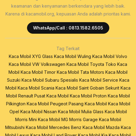
keamanan dan kenyamanan berkendara yang lebih baik.
Karena di kacamobil.org, kepuasan Anda adalah prioritas kami.
WhatsApp/Call : 0813.1582.6505
Tag Terkait
Kaca Mobil XYG Glass
Kaca Mobil Wuling
Kaca Mobil Volvo
Kaca Mobil VW Volkswagen
Kaca Mobil Toyota
Toko Kaca
Mobil
Kaca Mobil Timor
Kaca Mobil Tata Motors
Kaca Mobil
Suzuki
Kaca Mobil Subaru
Spesialis Kaca Mobil
Service Kaca
Mobil
Kaca Mobil Scania
Kaca Mobil Saint Gobain Sekurit
Kaca
Mobil Renault
Pusat Kaca Mobil
Kaca Mobil Proton
Kaca Mobil
Pilkington
Kaca Mobil Peugeot
Pasang Kaca Mobil
Kaca Mobil
Opel
Kaca Mobil Nissan
Kaca Mobil Mulia Glass
Kaca Mobil
Morris Mini
Kaca Mobil MG Morris Garage
Kaca Mobil
Mitsubishi
Kaca Mobil Mercedes Benz
Kaca Mobil Mazda
Kaca
Mobil Lexus
Kaca Mobil Land Rover
Kaca Mobil Kia
Kaca Mobil