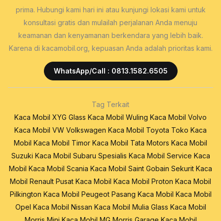
prima. Hubungi kami hari ini atau kunjungi lokasi kami untuk
konsultasi gratis dan mulailah perjalanan Anda menuju
keamanan dan kenyamanan berkendara yang lebih baik.
Karena di kacamobil.org, kepuasan Anda adalah prioritas kami.
WhatsApp/Call : 0813.1582.6505
Tag Terkait
Kaca Mobil XYG Glass
Kaca Mobil Wuling
Kaca Mobil Volvo
Kaca Mobil VW Volkswagen
Kaca Mobil Toyota
Toko Kaca
Mobil
Kaca Mobil Timor
Kaca Mobil Tata Motors
Kaca Mobil
Suzuki
Kaca Mobil Subaru
Spesialis Kaca Mobil
Service Kaca
Mobil
Kaca Mobil Scania
Kaca Mobil Saint Gobain Sekurit
Kaca
Mobil Renault
Pusat Kaca Mobil
Kaca Mobil Proton
Kaca Mobil
Pilkington
Kaca Mobil Peugeot
Pasang Kaca Mobil
Kaca Mobil
Opel
Kaca Mobil Nissan
Kaca Mobil Mulia Glass
Kaca Mobil
Morris Mini
Kaca Mobil MG Morris Garage
Kaca Mobil