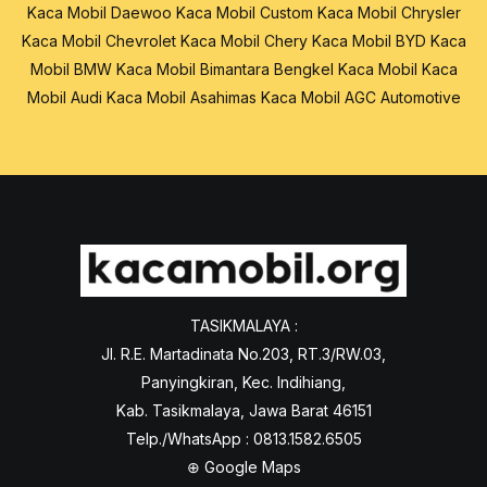
Kaca Mobil Daewoo
Kaca Mobil Custom
Kaca Mobil Chrysler
Kaca Mobil Chevrolet
Kaca Mobil Chery
Kaca Mobil BYD
Kaca
Mobil BMW
Kaca Mobil Bimantara
Bengkel Kaca Mobil
Kaca
Mobil Audi
Kaca Mobil Asahimas
Kaca Mobil AGC Automotive
TASIKMALAYA :
Jl. R.E. Martadinata No.203, RT.3/RW.03,
Panyingkiran, Kec. Indihiang,
Kab. Tasikmalaya, Jawa Barat 46151
Telp./WhatsApp : 0813.1582.6505
⊕
Google Maps