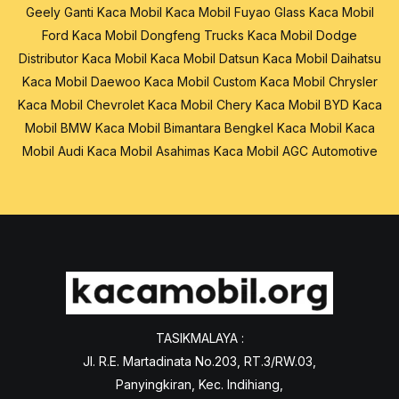
Geely
Ganti Kaca Mobil
Kaca Mobil Fuyao Glass
Kaca Mobil
Ford
Kaca Mobil Dongfeng Trucks
Kaca Mobil Dodge
Distributor Kaca Mobil
Kaca Mobil Datsun
Kaca Mobil Daihatsu
Kaca Mobil Daewoo
Kaca Mobil Custom
Kaca Mobil Chrysler
Kaca Mobil Chevrolet
Kaca Mobil Chery
Kaca Mobil BYD
Kaca
Mobil BMW
Kaca Mobil Bimantara
Bengkel Kaca Mobil
Kaca
Mobil Audi
Kaca Mobil Asahimas
Kaca Mobil AGC Automotive
TASIKMALAYA :
Jl. R.E. Martadinata No.203, RT.3/RW.03,
Panyingkiran, Kec. Indihiang,