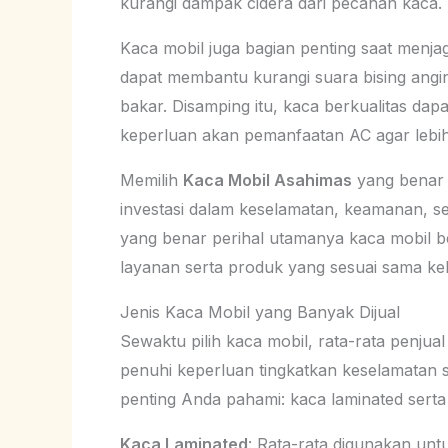
kurangi dampak cidera dari pecahan kaca.
Kaca mobil juga bagian penting saat menja
dapat membantu kurangi suara bising angin
bakar. Disamping itu, kaca berkualitas da
keperluan akan pemanfaatan AC agar lebih 
Memilih
Kaca Mobil Asahimas
yang benar 
investasi dalam keselamatan, keamanan, s
yang benar perihal utamanya kaca mobil ber
layanan serta produk yang sesuai sama k
Jenis Kaca Mobil yang Banyak Dijual
Sewaktu pilih kaca mobil, rata-rata penju
penuhi keperluan tingkatkan keselamatan 
penting Anda pahami: kaca laminated serta
Kaca Laminated
: Rata-rata digunakan un