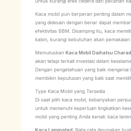
untuk kurangi efek cedera dari pecahan ka
Kaca mobil pun berperan penting dalam men
yang didesain dengan benar dapat membant
efektivitas BBM. Disamping itu, kaca memil
kabin, kurangi kebutuhan akan pemakaian A
Memutuskan
Kaca Mobil Daihatsu Chara
akan tetapi terkait investasi dalam kesela
Dengan pengetahuan yang baik mengenai ke
membikin keputusan yang baik saat memili
Type Kaca Mobil yang Tersedia
Di saat pilih kaca mobil, kebanyakan penj
untuk memenuhi keperluan tingkatkan kes
mobil yang penting Anda kenali: kaca lami
Kaca Laminated
: Rata-rata digunakan bua