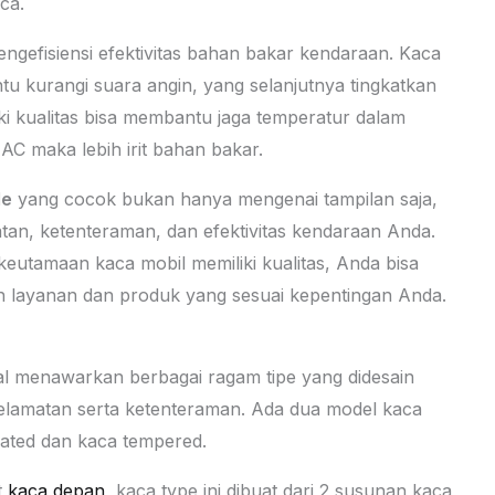
ca.
gefisiensi efektivitas bahan bakar kendaraan. Kaca
u kurangi suara angin, yang selanjutnya tingkatkan
iki kualitas bisa membantu jaga temperatur dalam
C maka lebih irit bahan bakar.
de
yang cocok bukan hanya mengenai tampilan saja,
matan, ketenteraman, dan efektivitas kendaraan Anda.
utamaan kaca mobil memiliki kualitas, Anda bisa
h layanan dan produk yang sesuai kepentingan Anda.
ual menawarkan berbagai ragam tipe yang didesain
elamatan serta ketenteraman. Ada dua model kaca
nated dan kaca tempered.
t
kaca depan
, kaca type ini dibuat dari 2 susunan kaca