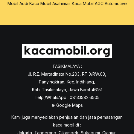
Mobil Audi
Kaca Mobil Asahimas
Kaca Mobil AGC Automotive
TASIKMALAYA :
Jl. R.E. Martadinata No.203, RT.3/RW.03,
Panyingkiran, Kec. Indihiang,
Kab. Tasikmalaya, Jawa Barat 46151
Telp./WhatsApp : 0813.1582.6505
⊕
Google Maps
Kami juga menyediakan penjualan dan jasa pemasangan
kaca mobil di :
Jakarta, Tangerang, Cikampek, Sukabumi, Cianjur,