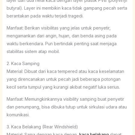
layer dari dua helai kaca dengan layer plastik PVB (polyvinyl
butyral). Layer ini membikin kaca tidak gampang pecah serta
berantakan pada waktu terjadi tragedi.
Manfaat: Berikan visibilitas yang jelas untuk penyetir,
mengamankan dari angin, hujan, dan benda asing pada
waktu berkendara. Pun bertindak penting saat menjaga
stabilitas sistem atap mobil.
2. Kaca Samping
Material: Dibuat dari kaca tempered atau kaca keselamatan
yang direncanakan untuk pecah jadi beberapa potongan
kecil serta tumpul yang kurangi akibat negatif luka serius.
Manfaat: Memungkinkannya visibility samping buat penyetir
dan penumpang, bisa dibuka tutup untuk sirkulasi udara atau
komunikasi.
3. Kaca Belakang (Rear Windshield)
Material: Sama dengan kaca depan,
kaca belakang
dapat