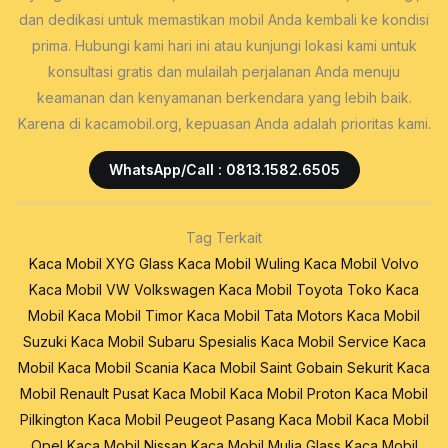
dan dedikasi untuk memastikan mobil Anda kembali ke kondisi
prima. Hubungi kami hari ini atau kunjungi lokasi kami untuk
konsultasi gratis dan mulailah perjalanan Anda menuju
keamanan dan kenyamanan berkendara yang lebih baik.
Karena di kacamobil.org, kepuasan Anda adalah prioritas kami.
WhatsApp/Call : 0813.1582.6505
Tag Terkait
Kaca Mobil XYG Glass
Kaca Mobil Wuling
Kaca Mobil Volvo
Kaca Mobil VW Volkswagen
Kaca Mobil Toyota
Toko Kaca
Mobil
Kaca Mobil Timor
Kaca Mobil Tata Motors
Kaca Mobil
Suzuki
Kaca Mobil Subaru
Spesialis Kaca Mobil
Service Kaca
Mobil
Kaca Mobil Scania
Kaca Mobil Saint Gobain Sekurit
Kaca
Mobil Renault
Pusat Kaca Mobil
Kaca Mobil Proton
Kaca Mobil
Pilkington
Kaca Mobil Peugeot
Pasang Kaca Mobil
Kaca Mobil
Opel
Kaca Mobil Nissan
Kaca Mobil Mulia Glass
Kaca Mobil