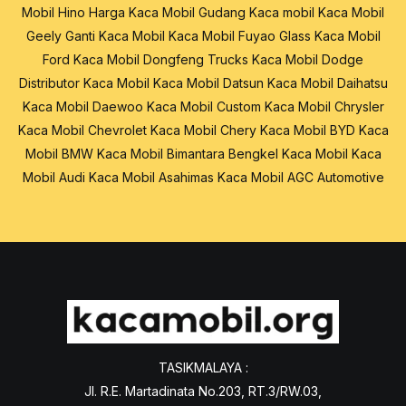
Mobil Hino
Harga Kaca Mobil
Gudang Kaca mobil
Kaca Mobil
Geely
Ganti Kaca Mobil
Kaca Mobil Fuyao Glass
Kaca Mobil
Ford
Kaca Mobil Dongfeng Trucks
Kaca Mobil Dodge
Distributor Kaca Mobil
Kaca Mobil Datsun
Kaca Mobil Daihatsu
Kaca Mobil Daewoo
Kaca Mobil Custom
Kaca Mobil Chrysler
Kaca Mobil Chevrolet
Kaca Mobil Chery
Kaca Mobil BYD
Kaca
Mobil BMW
Kaca Mobil Bimantara
Bengkel Kaca Mobil
Kaca
Mobil Audi
Kaca Mobil Asahimas
Kaca Mobil AGC Automotive
TASIKMALAYA :
Jl. R.E. Martadinata No.203, RT.3/RW.03,